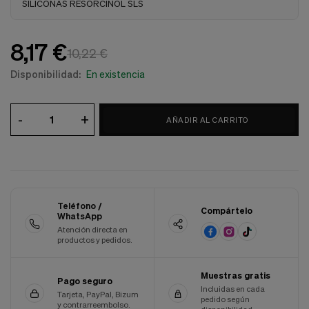
SILICONAS RESORCINOL SLS
Cookies de marketing
Estas
cookies
son
8,17 €
10,22 €
utilizadas
para
Disponibilidad:
En existencia
enseñarte
anuncios
que
-
+
pueden
AÑADIR AL CARRITO
ser
interesantes
basados
en
tus
costumbres
de
Teléfono /
Compártelo
WhatsApp
navegación.
Atención directa en
Guardar preferencias
productos y pedidos.
Muestras gratis
Pago seguro
Incluidas en cada
Tarjeta, PayPal, Bizum
pedido según
y contrarreembolso.