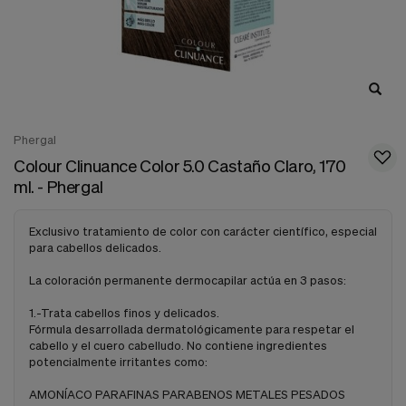
nuestra
web.
Cookies analíticas
Estas
cookies
son
utilizadas
para
Phergal
recopilar
información,
Colour Clinuance Color 5.0 Castaño Claro, 170
para
ml. - Phergal
analizar
el
tráfico
Exclusivo tratamiento de color con carácter científico, especial
y
para cabellos delicados.
la
forma
La coloración permanente dermocapilar actúa en 3 pasos:
en
que
1.-Trata cabellos finos y delicados.
los
Fórmula desarrollada dermatológicamente para respetar el
usuarios
cabello y el cuero cabelludo. No contiene ingredientes
utilizan
potencialmente irritantes como:
nuestra
web.
AMONÍACO PARAFINAS PARABENOS METALES PESADOS