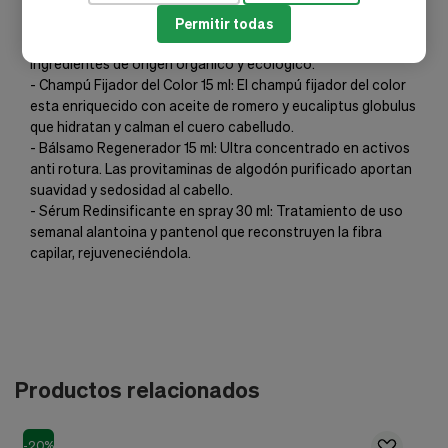
meadowfoam seed oil y acido oleico que hidratan y
protegen el cuero cabelludo.
Permitir todas
- Crema Reveladora: Revelador de color en crema, con
ingredientes de origen orgánico y ecológico.
- Champú Fijador del Color 15 ml: El champú fijador del color
esta enriquecido con aceite de romero y eucaliptus globulus
que hidratan y calman el cuero cabelludo.
- Bálsamo Regenerador 15 ml: Ultra concentrado en activos
anti rotura. Las provitaminas de algodón purificado aportan
suavidad y sedosidad al cabello.
- Sérum Redinsificante en spray 30 ml: Tratamiento de uso
semanal alantoina y pantenol que reconstruyen la fibra
capilar, rejuveneciéndola.
Productos relacionados
-20%