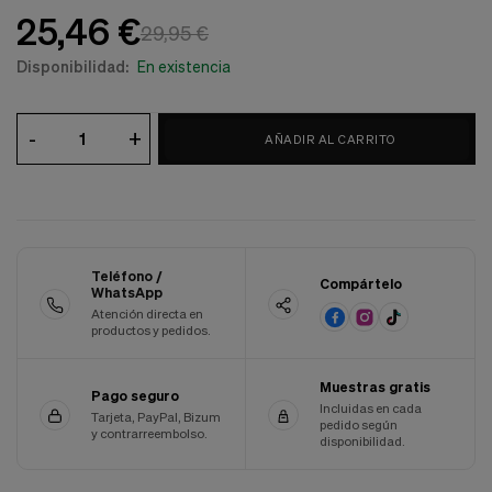
Cookies de marketing
25,46 €
Estas
29,95 €
cookies
Disponibilidad:
En existencia
son
utilizadas
para
enseñarte
-
+
AÑADIR AL CARRITO
anuncios
que
pueden
ser
interesantes
basados
en
Teléfono /
Compártelo
tus
WhatsApp
costumbres
Atención directa en
de
productos y pedidos.
navegación.
Guardar preferencias
Muestras gratis
Pago seguro
Incluidas en cada
Tarjeta, PayPal, Bizum
pedido según
y contrarreembolso.
disponibilidad.