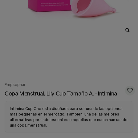
nuestra
web.
Cookies analíticas
Estas
cookies
son
utilizadas
para
recopilar
información,
para
analizar
el
tráfico
y
Empsephar
la
Copa Menstrual, Lily Cup Tamaño A. - Intimina
forma
en
que
Intimina Cup One está diseñada para ser una de las opciones
los
más pequeñas en el mercado. También, una de las mejores
usuarios
alternativas para adolescentes o aquellas que nunca han usado
utilizan
una copa menstrual.
nuestra
web.