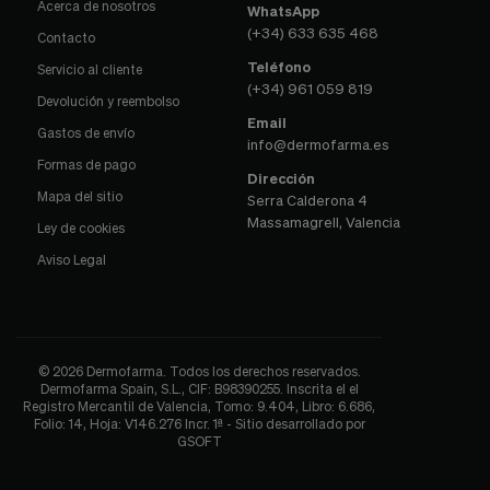
Acerca de nosotros
WhatsApp
(+34) 633 635 468
Contacto
Teléfono
Servicio al cliente
(+34) 961 059 819
Devolución y reembolso
Email
Gastos de envío
info@dermofarma.es
Formas de pago
Dirección
Mapa del sitio
Serra Calderona 4
Massamagrell, Valencia
Ley de cookies
Aviso Legal
© 2026 Dermofarma. Todos los derechos reservados.
Dermofarma Spain, S.L., CIF: B98390255. Inscrita el el
Registro Mercantil de Valencia, Tomo: 9.404, Libro: 6.686,
Folio: 14, Hoja: V146.276 Incr. 1ª - Sitio desarrollado por
GSOFT