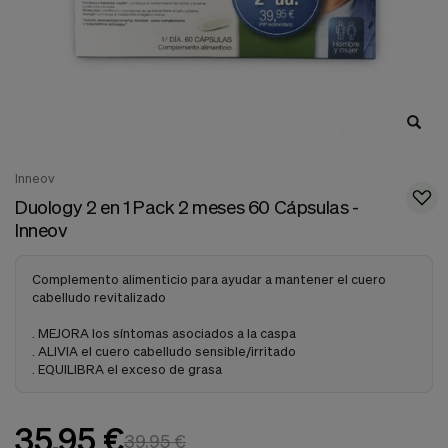
nuestra
web.
Cookies analíticas
Estas
cookies
son
utilizadas
para
recopilar
información,
Inneov
para
Duology 2 en 1 Pack 2 meses 60 Cápsulas -
analizar
Inneov
el
tráfico
y
Complemento alimenticio para ayudar a mantener el cuero
la
cabelludo revitalizado
forma
en
. MEJORA los síntomas asociados a la caspa
que
. ALIVIA el cuero cabelludo sensible/irritado
los
. EQUILIBRA el exceso de grasa
usuarios
utilizan
nuestra
web.
35,95 €
39,95 €