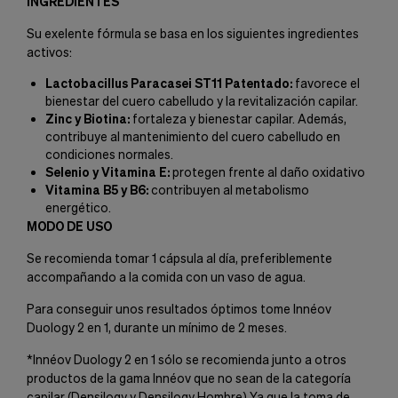
INGREDIENTES
Su exelente fórmula se basa en los siguientes ingredientes
activos:
Lactobacillus Paracasei ST11 Patentado:
favorece el
bienestar del cuero cabelludo y la revitalización capilar.
Zinc y Biotina:
fortaleza y bienestar capilar. Además,
contribuye al mantenimiento del cuero cabelludo en
condiciones normales.
Selenio y Vitamina E:
protegen frente al daño oxidativo
Vitamina B5 y B6:
contribuyen al metabolismo
energético.
MODO DE USO
Se recomienda tomar 1 cápsula al día, preferiblemente
accompañando a la comida con un vaso de agua.
Para conseguir unos resultados óptimos tome Innéov
Duology 2 en 1, durante un mínimo de 2 meses.
*Innéov Duology 2 en 1 sólo se recomienda junto a otros
productos de la gama Innéov que no sean de la categoría
capilar (Densilogy y Densilogy Hombre) Ya que la toma de