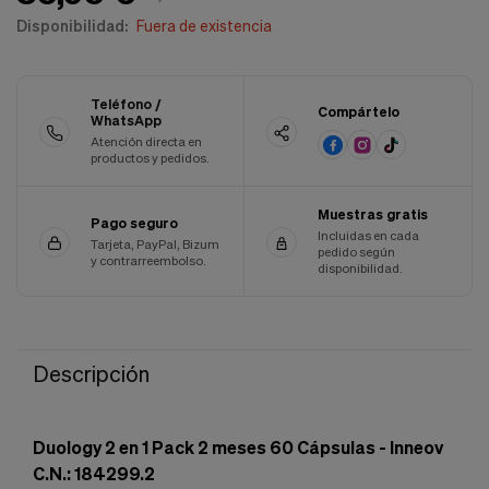
Cookies de marketing
Disponibilidad:
Fuera de existencia
Estas
cookies
son
utilizadas
Teléfono /
para
Compártelo
WhatsApp
enseñarte
Atención directa en
anuncios
productos y pedidos.
que
pueden
ser
Muestras gratis
Pago seguro
interesantes
Incluidas en cada
basados
Tarjeta, PayPal, Bizum
pedido según
y contrarreembolso.
en
disponibilidad.
tus
costumbres
de
navegación.
Descripción
Guardar preferencias
Duology 2 en 1 Pack 2 meses 60 Cápsulas - Inneov
C.N.: 184299.2