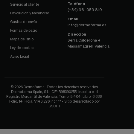
Teléfono
Servicio al cliente
(+34) 961 059 819
Devolución y reembolso
Email
Gastos de envío
info@dermofarma.es
Formas de pago
Dirección
Mapa del sitio
Serra Calderona 4
Massamagrell, Valencia
Ley de cookies
Aviso Legal
© 2026 Dermofarma. Todos los derechos reservados.
Dermofarma Spain, S.L., CIF: B98390255. Inscrita el el
Registro Mercantil de Valencia, Tomo: 9.404, Libro: 6.686,
Folio: 14, Hoja: V146.276 Incr. 1ª - Sitio desarrollado por
GSOFT