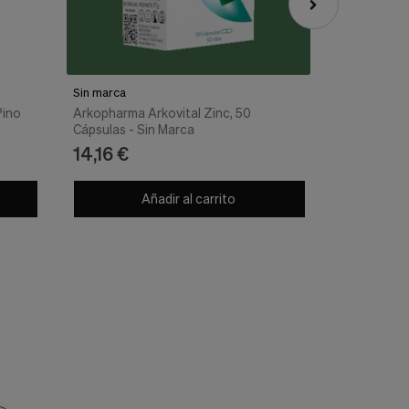
Sin marca
Bioactive
Pino
Arkopharma Arkovital Zinc, 50
Activecomp
Cápsulas - Sin Marca
30Cáps
14,16 €
49,48 €
Añadir al carrito