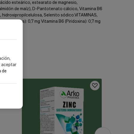
o, ácido esteárico, estearato de magnesio,
, almidón de maíz), D-Pantotenato cálcico, Vitamina B6
a, hidroxipropilcelulosa, Selenito sódico.VITAMINAS,
iboflavina): 0,7 mg Vitamina B6 (Piridoxina): 0,7 mg
ación,
s aceptar
a de
envío grat