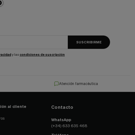
SUSCRIBIRME
ivacidad
y las
condiciones de suscripción
Atención farmacéutica
ión al cliente
Contacto
ros
WhatsApp
(+34) 633 635 468
Teléfono