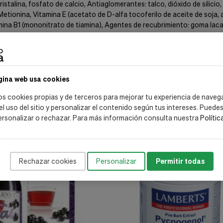
istalina, fosfato de calcio, Antiaglomerantes: talco, dióxido de silici
-Metionina, Vitamina E (acetato de D-alfa tocoferilo de aceite de soja
itamina B1 (mononitrato de tiamina), Agentes de recubrimiento: goma lac
ocoferol): 6 mgalfa-TE Vitamina B1 (Tiamina): 0,55 mg Vitamina B2 (R
Arginina: 150 mg L-Metionina: 50 mg Ácido alfa-lipoico: 300 mg
gina web usa cookies
os cookies propias y de terceros para mejorar tu experiencia de naveg
 el uso del sitio y personalizar el contenido según tus intereses. Puede
ersonalizar o rechazar. Para más información consulta nuestra
Polític
envío gratis
Rechazar cookies
Personalizar
Permitir todas