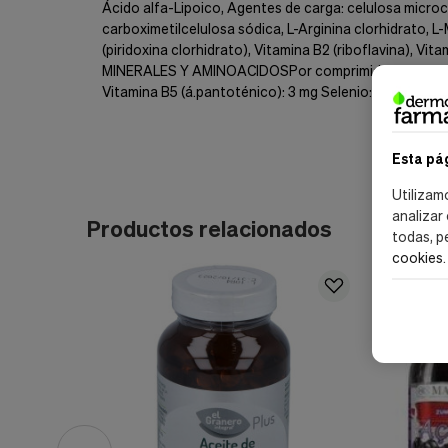
Ácido alfa-Lipoico, Agentes de carga: celulosa microcr
carboximetilcelulosa sódica, L-Arginina clorhidrato, L
(piridoxina clorhidrato), Vitamina B2 (riboflavina), V
MINERALES Y AMINOACIDOSPor comprimido: Vitamina E (T
Vitamina B5 (á.pantoténico): 3 mg Selenio: 27,5 mcg L-
Esta pá
Utilizam
analizar
Productos relacionados
todas, p
cookies
.