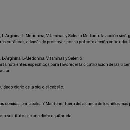
 L-Arginina, L-Metionina, Vitaminas y Selenio Mediante la acción siné
ceras cutáneas, además de promover, por su potente acción antioxidan
 L-Arginina, L-Metionina, Vitaminas y Selenio
rta nutrientes específicos para favorecer la cicatrización de las úlc
ración
ado diario de la piel o el cabello.
las comidas principales Y Mantener fuera del alcance de los niños má
a
mo sustitutos de una dieta equilibrada