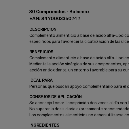
Cookies de marketing
Estas
30 Comprimidos - Balnimax
cookies
son
EAN: 8470003350747
utilizadas
para
DESCRIPCIÓN
enseñarte
Complemento alimenticio a base de ácido alfa-Lipoico,
anuncios
específicos para favorecer la cicatrización de las úl
que
pueden
BENEFICIOS
ser
Complemento alimenticio a base de ácido alfa-Lipoico,
interesantes
Mediante la acción sinérgica de sus componentes, apo
basados
en
acción antioxidante, un entorno favorable para su cu
tus
costumbres
IDEAL PARA
de
Personas que buscan apoyo complementario para el cuid
navegación.
CONSEJOS DE APLICACIÓN
Guardar preferencias
Se aconseja tomar 1 comprimido dos veces al día con 
No superar la dosis diaria expresamente recomendad
Los complementos alimenticios no deben utilizarse co
INGREDIENTES