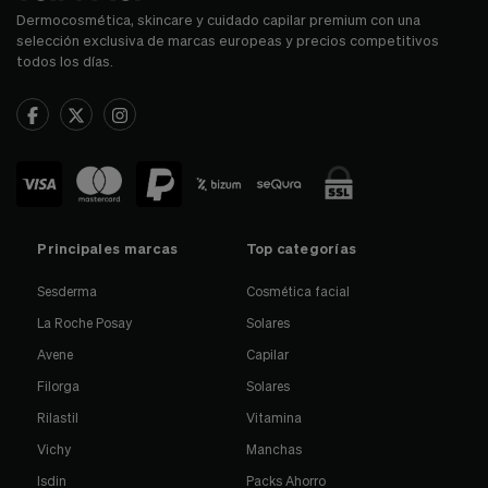
Dermocosmética, skincare y cuidado capilar premium con una
selección exclusiva de marcas europeas y precios competitivos
todos los días.
Principales marcas
Top categorías
Sesderma
Cosmética facial
La Roche Posay
Solares
Avene
Capilar
Filorga
Solares
Rilastil
Vitamina
Vichy
Manchas
Isdin
Packs Ahorro