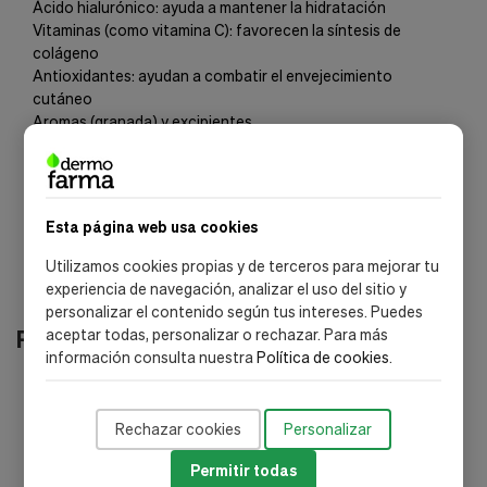
Ácido hialurónico: ayuda a mantener la hidratación
Vitaminas (como vitamina C): favorecen la síntesis de
colágeno
Antioxidantes: ayudan a combatir el envejecimiento
cutáneo
Aromas (granada) y excipientes
(*) La lista de ingredientes puede sufrir modificaciones.
Recomendamos consultar los ingredientes directamente en
el estuche del producto antes de su uso.
Esta página web usa cookies
Utilizamos cookies propias y de terceros para mejorar tu
experiencia de navegación, analizar el uso del sitio y
personalizar el contenido según tus intereses. Puedes
Productos relacionados
aceptar todas, personalizar o rechazar. Para más
información consulta nuestra
Política de cookies
.
-40%
Rechazar cookies
Personalizar
envío gratis
Permitir todas