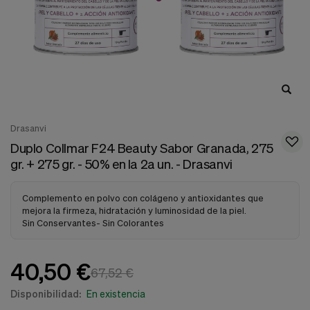
nuestra
web.
Cookies analíticas
Estas
cookies
son
utilizadas
para
recopilar
información,
Drasanvi
para
Duplo Collmar F24 Beauty Sabor Granada, 275
analizar
el
gr. + 275 gr. - 50% en la 2a un. - Drasanvi
tráfico
y
la
Complemento en polvo con colágeno y antioxidantes que
forma
mejora la firmeza, hidratación y luminosidad de la piel.
en
Sin Conservantes- Sin Colorantes
que
los
usuarios
40,50 €
67,52 €
utilizan
nuestra
Disponibilidad:
En existencia
web.