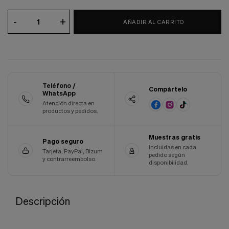
Cookies de marketing
Estas
-
+
AÑADIR AL CARRITO
cookies
son
utilizadas
para
enseñarte
anuncios
que
Teléfono /
pueden
Compártelo
WhatsApp
ser
Atención directa en
interesantes
productos y pedidos.
basados
en
tus
Muestras gratis
Pago seguro
costumbres
Incluidas en cada
de
Tarjeta, PayPal, Bizum
pedido según
y contrarreembolso.
navegación.
disponibilidad.
Guardar preferencias
Descripción