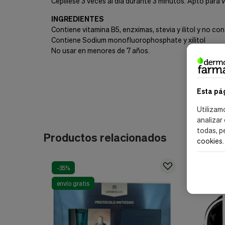
Cepíllese 3 veces al día durante 3 minutos. Apto para
INGREDIENTES
Contiene vitamina B5, enzximas, stevia y ilitol y no 
Contiene Sodium monofluorophosphate y xilitol
No usar en menores de 7 años.
Esta pá
Utilizam
analizar
todas, p
Productos relacionados
cookies
.
-35%
-20%
envío gratis