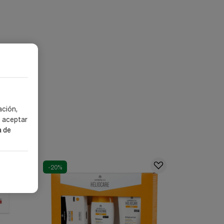
ación,
s aceptar
a de
-20%
-20%
envío grat