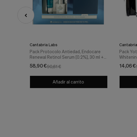
Cantabria Labs
Cantabri
Pack Protocolo Antiedad, Endocare
Pack Yot
Renewal Retinol Serum [0.2%], 30 ml +
Whitenin
Endocare Age Barrier Niacinal Sérum
Minitalla
58,90 €
14,06 €
90,61 €
Gel, 30 ml. - Cantabria Labs
de Yotue
Whitenin
Añadir al carrito