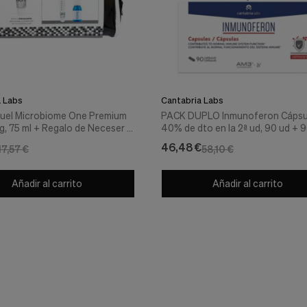
a Labs
Cantabria Labs
uel Microbiome One Premium
PACK DUPLO Inmunoferon Cápsu
g, 75 ml + Regalo de Neceser +
40% de dto en la 2ª ud, 90 ud + 9
 de Yotuel Colutorio + Minitalla
Cantabria Labs
46,48 €
17,57 €
58,10 €
l Microbiome One Premium
g.- Cantabria Labs
Añadir al carrito
Añadir al carrito