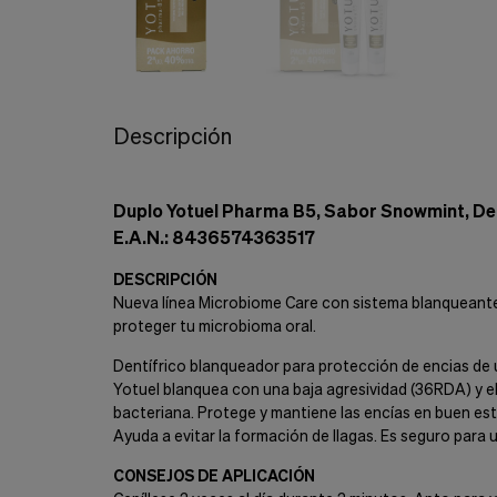
Cookies de marketing
Estas
cookies
son
utilizadas
para
enseñarte
Descripción
anuncios
que
pueden
ser
Duplo Yotuel Pharma B5, Sabor Snowmint, Den
interesantes
E.A.N.: 8436574363517
basados
en
DESCRIPCIÓN
tus
Nueva línea Microbiome Care con sistema blanqueante
costumbres
proteger tu microbioma oral.
de
navegación.
Dentífrico blanqueador para protección de encias de 
Guardar preferencias
Yotuel blanquea con una baja agresividad (36RDA) y el
bacteriana. Protege y mantiene las encías en buen es
Ayuda a evitar la formación de llagas. Es seguro para u
CONSEJOS DE APLICACIÓN