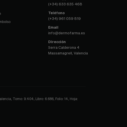
(+34) 633 635 468
Teléfono
e
(+34) 961 059 819
embolso
Email
info@dermofarma.es
Dirección
Serra Calderona 4
Massamagrell, Valencia
encia, Tomo: 9.404, Libro: 6.686, Folio: 14, Hoja: