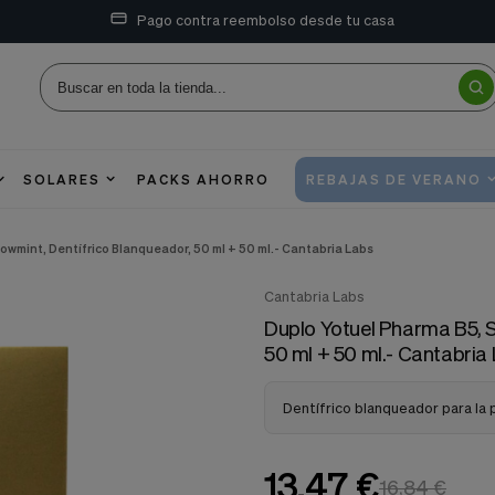
Pago contra reembolso desde tu casa
SOLARES
PACKS AHORRO
REBAJAS DE VERANO
wmint, Dentífrico Blanqueador, 50 ml + 50 ml.- Cantabria Labs
Cantabria Labs
Duplo Yotuel Pharma B5, 
50 ml + 50 ml.- Cantabria
Dentífrico blanqueador para la p
13,47 €
16,84 €