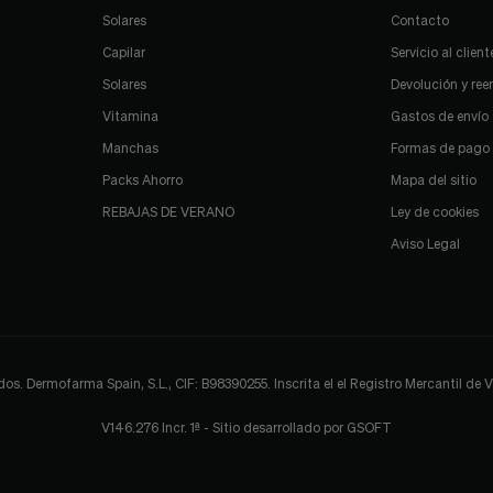
Solares
Contacto
Capilar
Servicio al client
Solares
Devolución y re
Vitamina
Gastos de envío
Manchas
Formas de pago
Packs Ahorro
Mapa del sitio
REBAJAS DE VERANO
Ley de cookies
Aviso Legal
 Dermofarma Spain, S.L., CIF: B98390255. Inscrita el el Registro Mercantil de Val
V146.276 Incr. 1ª - Sitio desarrollado por
GSOFT