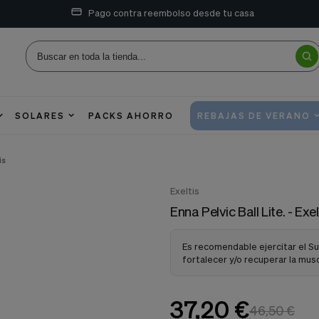
Pago contra reembolso desde tu casa
SOLARES
PACKS AHORRO
REBAJAS DE VERANO
is
Exeltis
Enna Pelvic Ball Lite. - Exel
Es recomendable ejercitar el Sue
fortalecer y/o recuperar la mus
37,20 €
46,50 €