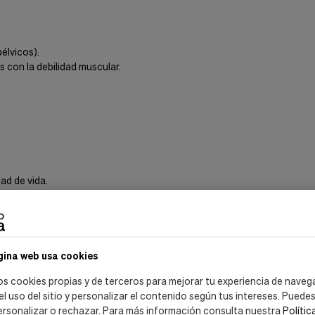
élvicos).
 con la debilidad muscular.
ad de vida.
ante tus actividades cotidianas.
ón neutro o un limpiador específico.
a vaginal, manteniendo el tallo de extracción fuera.
gina web usa cookies
ilitar la inserción.
rogresivos.
os cookies propias y de terceros para mejorar tu experiencia de naveg
 el uso del sitio y personalizar el contenido según tus intereses. Puede
ersonalizar o rechazar. Para más información consulta nuestra
Polític