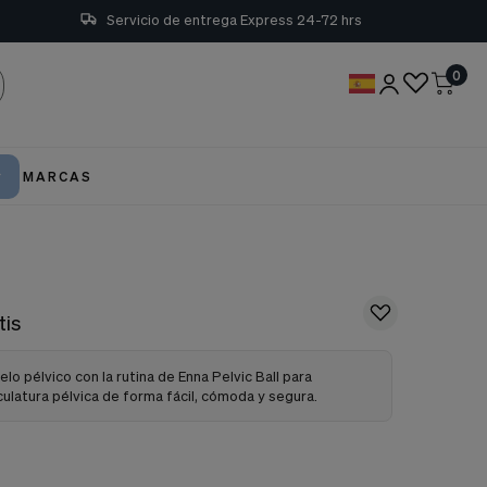
Servicio de entrega Express 24-72 hrs
0
MARCAS
tis
lo pélvico con la rutina de Enna Pelvic Ball para
culatura pélvica de forma fácil, cómoda y segura.