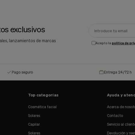
os exclusivos
ales, lanzamientos de marcas
Acepto la
política de pr
Pago seguro
Entrega 24/72 h
Top categorías
Ayuda y atenc
Cosmética facial
Acerca de nosot
Solares
Contacto
Capilar
Servicio al client
Solares
Devolución y re