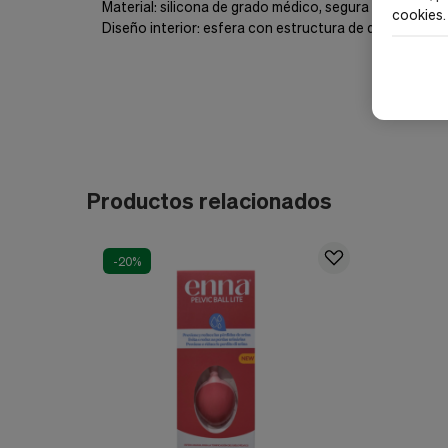
Material: silicona de grado médico, segura y biocompat
cookies
.
Diseño interior: esfera con estructura de diamante irr
Productos relacionados
-20%