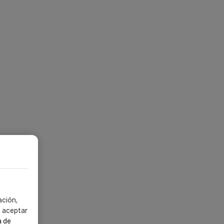
ación,
s aceptar
a de