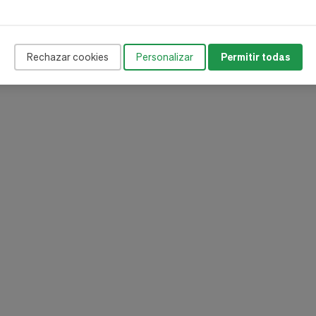
ible.
egular para mayor estimulación.
Rechazar cookies
Personalizar
Permitir todas