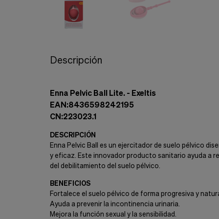
Cookies de marketing
Estas
cookies
son
utilizadas
para
enseñarte
Descripción
anuncios
que
pueden
ser
Enna Pelvic Ball Lite. - Exeltis
interesantes
EAN:8436598242195
basados
CN:223023.1
en
tus
DESCRIPCIÓN
costumbres
de
Enna Pelvic Ball es un ejercitador de suelo pélvico 
navegación.
y eficaz. Este innovador producto sanitario ayuda a r
del debilitamiento del suelo pélvico.
Guardar preferencias
BENEFICIOS
Fortalece el suelo pélvico de forma progresiva y natura
Ayuda a prevenir la incontinencia urinaria.
Mejora la función sexual y la sensibilidad.