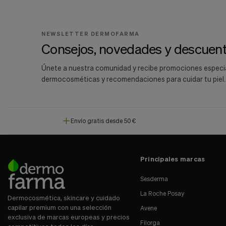
NEWSLETTER DERMOFARMA
Consejos, novedades y descuent
Únete a nuestra comunidad y recibe promociones especi
dermocosméticas y recomendaciones para cuidar tu piel.
Envío gratis desde 50 €
Principales marcas
Sesderma
La Roche Posay
Dermocosmética, skincare y cuidado
capilar premium con una selección
Avene
exclusiva de marcas europeas y precios
Filorga