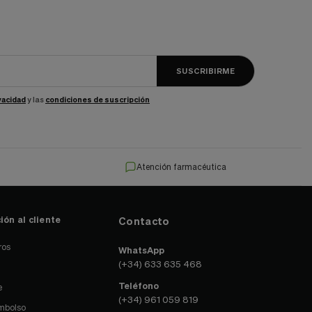
SUSCRIBIRME
ivacidad
y las
condiciones de suscripción
Atención farmacéutica
ión al cliente
Contacto
ros
WhatsApp
(+34) 633 635 468
Teléfono
e
(+34) 961 059 819
embolso