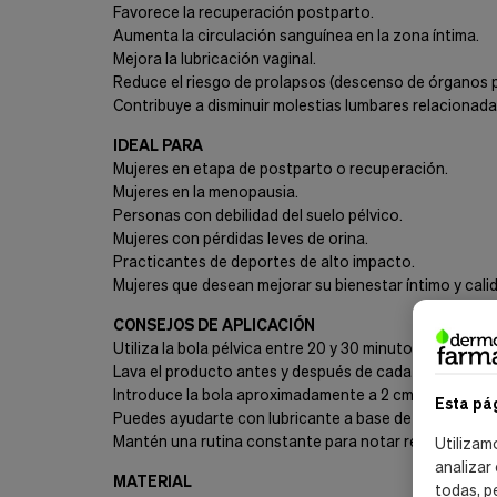
Favorece la recuperación postparto.
Aumenta la circulación sanguínea en la zona íntima.
Mejora la lubricación vaginal.
Reduce el riesgo de prolapsos (descenso de órganos p
Contribuye a disminuir molestias lumbares relacionadas
IDEAL PARA
Mujeres en etapa de postparto o recuperación.
Mujeres en la menopausia.
Personas con debilidad del suelo pélvico.
Mujeres con pérdidas leves de orina.
Practicantes de deportes de alto impacto.
Mujeres que desean mejorar su bienestar íntimo y calid
CONSEJOS DE APLICACIÓN
Utiliza la bola pélvica entre 20 y 30 minutos al día dur
Lava el producto antes y después de cada uso con jab
Introduce la bola aproximadamente a 2 cm de la entrad
Esta pá
Puedes ayudarte con lubricante a base de agua para fac
Mantén una rutina constante para notar resultados p
Utilizam
analizar
MATERIAL
todas, p