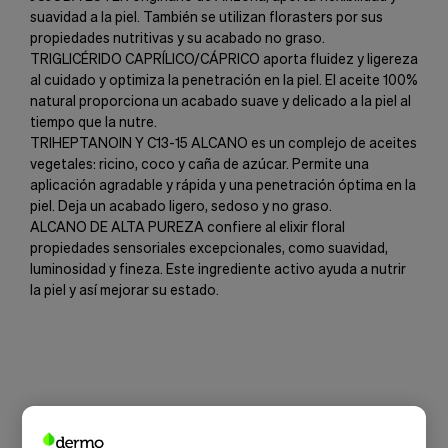
suavidad a la piel. También se utilizan florasters por sus
propiedades nutritivas y su acabado no graso.
TRIGLICÉRIDO CAPRÍLICO/CÁPRICO aporta fluidez y ligereza
al cuidado y optimiza la penetración en la piel. El aceite 100%
natural proporciona un acabado suave y delicado a la piel al
tiempo que la nutre.
TRIHEPTANOIN Y C13-15 ALCANO es un complejo de aceites
vegetales: ricino, coco y caña de azúcar. Permite una
aplicación agradable y rápida y una penetración óptima en la
piel. Deja un acabado ligero, sedoso y no graso.
ALCANO DE ALTA PUREZA confiere al elixir floral
propiedades sensoriales excepcionales, como suavidad,
luminosidad y fineza. Este ingrediente activo ayuda a nutrir
la piel y así mejorar su estado.