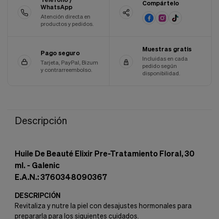
Compártelo
WhatsApp
Cookies de marketing
Estas
Atención directa en
cookies
productos y pedidos.
son
utilizadas
para
Muestras gratis
Pago seguro
enseñarte
Incluidas en cada
Tarjeta, PayPal, Bizum
anuncios
pedido según
y contrarreembolso.
disponibilidad.
que
pueden
ser
interesantes
basados
en
Descripción
tus
costumbres
de
Huile De Beauté Elixir Pre-Tratamiento Floral, 30
navegación.
ml. - Galenic
Guardar preferencias
E.A.N.: 3760348090367
DESCRIPCIÓN
Revitaliza y nutre la piel con desajustes hormonales para
prepararla para los siguientes cuidados.