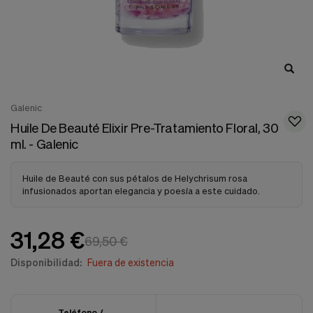
nuestra
web.
Cookies analíticas
Estas
cookies
son
utilizadas
para
Galenic
recopilar
información,
Huile De Beauté Elixir Pre-Tratamiento Floral, 30
para
ml. - Galenic
analizar
el
tráfico
Huile de Beauté con sus pétalos de Helychrisum rosa
y
infusionados aportan elegancia y poesía a este cuidado.
la
forma
en
31,28 €
que
69,50 €
los
usuarios
Disponibilidad:
Fuera de existencia
utilizan
nuestra
web.
Teléfono /