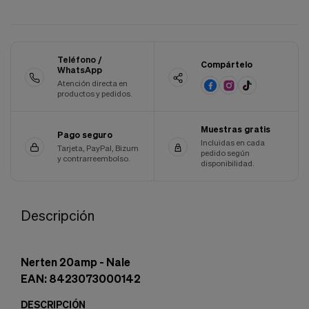
Cookies de marketing
Estas
cookies
son
utilizadas
Teléfono /
Compártelo
para
WhatsApp
enseñarte
Atención directa en
anuncios
productos y pedidos.
que
pueden
Muestras gratis
ser
Pago seguro
interesantes
Incluidas en cada
Tarjeta, PayPal, Bizum
pedido según
basados
y contrarreembolso.
disponibilidad.
en
tus
costumbres
de
Descripción
navegación.
Guardar preferencias
Nerten 20amp - Nale
EAN: 8423073000142
DESCRIPCIÓN