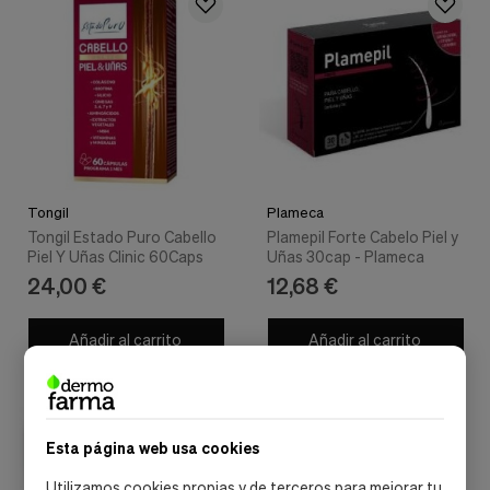
Tongil
Plameca
Tongil Estado Puro Cabello
Plamepil Forte Cabelo Piel y
Piel Y Uñas Clinic 60Caps
Uñas 30cap - Plameca
24,00 €
12,68 €
Añadir al carrito
Añadir al carrito
envío gratis
Esta página web usa cookies
Utilizamos cookies propias y de terceros para mejorar tu