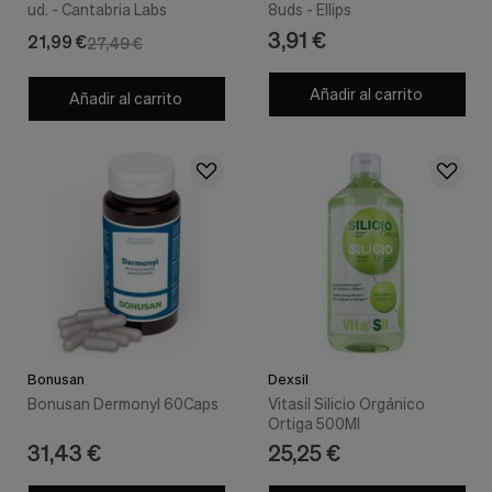
ud. - Cantabria Labs
8uds - Ellips
3,91 €
21,99 €
27,49 €
Añadir al carrito
Añadir al carrito
Bonusan
Dexsil
Bonusan Dermonyl 60Caps
Vitasil Silicio Orgánico
Ortiga 500Ml
31,43 €
25,25 €