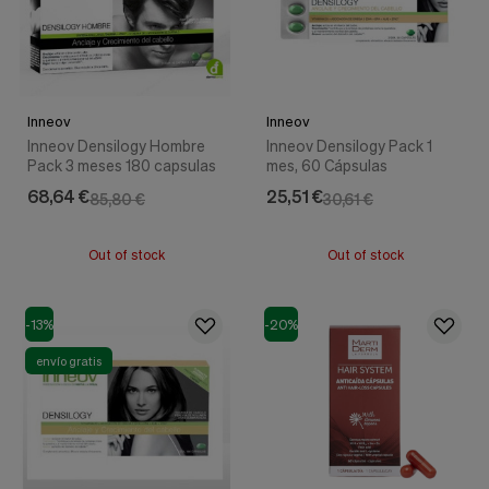
Inneov
Inneov
Inneov Densilogy Hombre
Inneov Densilogy Pack 1
Pack 3 meses 180 capsulas
mes, 60 Cápsulas
68,64 €
25,51 €
85,80 €
30,61 €
Out of stock
Out of stock
-13%
-20%
envío gratis