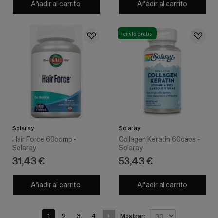
Añadir al carrito
Añadir al carrito
envío gratis
Solaray
Solaray
Hair Force 60comp -
Collagen Keratin 60cáps -
Solaray
Solaray
31,43 €
53,43 €
Añadir al carrito
Añadir al carrito
1
2
3
4
Mostrar: