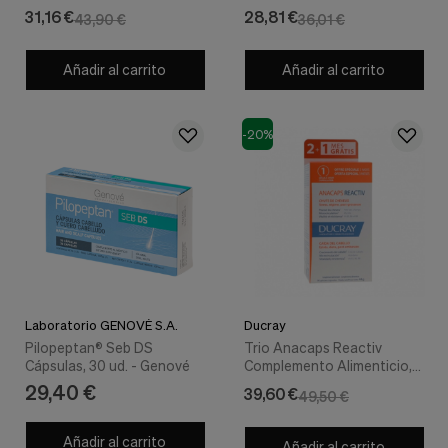
nuestra
31,16 €
28,81 €
43,90 €
36,01 €
web.
Cookies analíticas
Estas
Añadir al carrito
Añadir al carrito
cookies
son
utilizadas
-20%
para
recopilar
información,
para
analizar
el
tráfico
y
la
forma
en
Laboratorio GENOVÉ S.A.
Ducray
que
Pilopeptan® Seb DS
Trio Anacaps Reactiv
los
Cápsulas, 30 ud. - Genové
Complemento Alimenticio,
usuarios
60 Caps + 30 Caps de
29,40 €
utilizan
39,60 €
49,50 €
Regalo! - Ducray
nuestra
web.
Añadir al carrito
Añadir al carrito