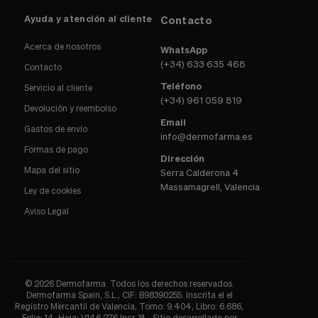
Ayuda y atención al cliente
Contacto
Acerca de nosotros
WhatsApp
(+34) 633 635 468
Contacto
Teléfono
Servicio al cliente
(+34) 961 059 819
Devolución y reembolso
Email
Gastos de envío
info@dermofarma.es
Formas de pago
Dirección
Mapa del sitio
Serra Calderona 4
Massamagrell, Valencia
Ley de cookies
Aviso Legal
© 2026 Dermofarma. Todos los derechos reservados.
Dermofarma Spain, S.L., CIF: B98390255. Inscrita el el
Registro Mercantil de Valencia, Tomo: 9.404, Libro: 6.686,
Folio: 14, Hoja: V146.276 Incr. 1ª - Sitio desarrollado por