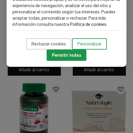
experiencia de navegación, analizar el uso del sitio y
personalizar el contenido según tus intereses. Puedes
aceptar todas, personalizar o rechazar. Para más
información consulta nuestra
Política de cookies
.
Pinisan
New Nordic
Cabello, Piel y Uñas Forte
Hair Volume Croissance Et
Rechazar cookies
Personalizar
12viales - Pinisan
Volume Des Cheveux 90
Comprimés - New Nordic
19,93 €
64,95 €
Permitir todas
Añadir al carrito
Añadir al carrito