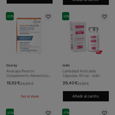
Cookies de marketing
Estas
cookies
son
-20%
-10%
utilizadas
para
enseñarte
anuncios
que
pueden
ser
interesantes
basados
en
Ducray
Isdin
tus
Anacaps Reactiv
Lambdapil Anticaída
costumbres
Complemento Alimenticio,
Cápsulas, 60 ud. - Isdin
de
30 Caps - Ducray
navegación.
19,92 €
28,40 €
24,90 €
31,55 €
Guardar preferencias
Añadir al carrito
Out of stock
-20%
-17%