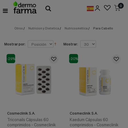
Preferencias
0
de
Cookies
Otros
/
Nutricion y Dietetica
/
Nutricosmética
/
Para Cabello
Cookies necesarias
Estas
cookies
son
Mostrar por:
Mostrar:
esenciales
para
proveerte
-29%
-20%
los
servicios
disponibles
en
nuestra
web
y
para
permitirte
utilizar
Cosmeclinik S.A.
Cosmeclinik S.A.
algunas
características
Triconails Cápsulas 60
Kaedum Cápsulas 60
de
comprimidos - Cosmeclinik
comprimidos - Cosmeclinik