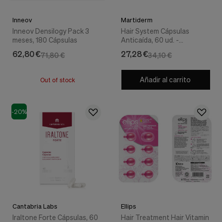
Inneov
Martiderm
Inneov Densilogy Pack 3
Hair System Cápsulas
meses, 180 Cápsulas
Anticaída, 60 ud. -
Martiderm
62,80 €
27,28 €
71,80 €
34,10 €
Añadir al carrito
Out of stock
-20%
Cantabria Labs
Ellips
Iraltone Forte Cápsulas, 60
Hair Treatment Hair Vitamin