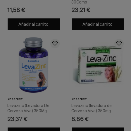
30Comp
11,58 €
23,21 €
Añadir al carrito
Añadir al carrito
Ynsadiet
Ynsadiet
Levazinc (Levadura De
Levazinc (levadura de
Cerveza Viva) 350Mg.
Cerveza Viva) 350mg.
225Cap.
60cap - Ynsadiet
23,37 €
8,86 €