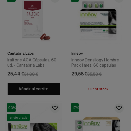
Cantabria Labs
Inneov
Iraltone AGA Cápsulas, 60
Inneov Densilogy Hombre
ud. - Cantabria Labs
Pack 1 mes, 60 capsulas
25,44 €
29,58 €
31,80 €
35,50 €
Añadir al carrito
Out of stock
-20%
-17%
envío gratis