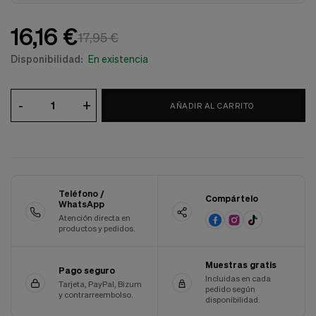
Cookies de marketing
Estas
16,16 €
cookies
17,95 €
son
utilizadas
Disponibilidad:
En existencia
para
enseñarte
anuncios
-
+
AÑADIR AL CARRITO
que
pueden
ser
interesantes
basados
en
tus
Teléfono /
costumbres
Compártelo
WhatsApp
de
Atención directa en
navegación.
productos y pedidos.
Guardar preferencias
Muestras gratis
Pago seguro
Incluidas en cada
Tarjeta, PayPal, Bizum
pedido según
y contrarreembolso.
disponibilidad.