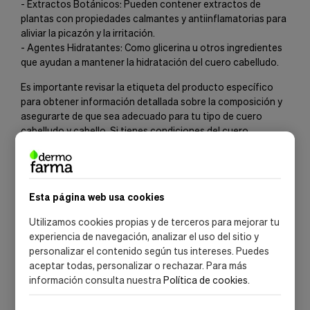
- Extractos Botánicos: Pueden contener extractos de
plantas con propiedades calmantes y antiinflamatorias para
aliviar la picazón y la irritación.
- Agentes Hidratantes: Como glicerina u otros ingredientes
que ayudan a mantener la hidratación del cuero cabelludo.
Es importante revisar la etiqueta del producto específico
para obtener información detallada sobre la composición y
asegurarte de que sea adecuado para tu tipo de cuero
cabelludo y cabello. Si tienes condiciones del cuero
cabelludo graves o persistentes, es recomendable consultar
a un dermatólogo para un diagnóstico y tratamiento
adecuados.
Esta página web usa cookies
Utilizamos cookies propias y de terceros para mejorar tu
experiencia de navegación, analizar el uso del sitio y
personalizar el contenido según tus intereses. Puedes
aceptar todas, personalizar o rechazar. Para más
información consulta nuestra
Política de cookies
.