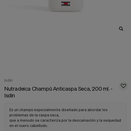
nuestra
web.
Cookies analíticas
Estas
cookies
son
utilizadas
para
recopilar
información,
para
analizar
el
tráfico
y
Isdin
la
Nutradeica Champú Anticaspa Seca, 200 ml. -
forma
en
Isdin
que
los
usuarios
Es un champú especialmente diseñado para abordar los
utilizan
problemas de la caspa seca,
nuestra
que a menudo se caracteriza por la descamación y la sequedad
web.
en el cuero cabelludo.