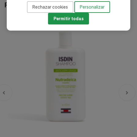
Productos relacionados
Rechazar cookies
Personalizar
Permitir todas
-10%
-