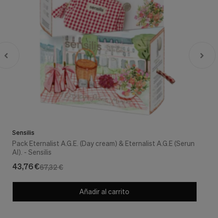
Sensilis
Pack Eternalist A.G.E. (Day cream) & Eternalist A.G.E (Serun
AI). - Sensilis
43,76 €
67,32 €
Añadir al carrito