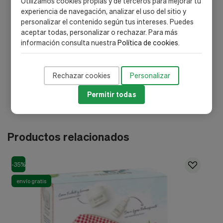
Utilizamos cookies propias y de terceros para mejorar tu
Hydroxyacetophenone; Tocopherol; Tetrasodium Glutamate
experiencia de navegación, analizar el uso del sitio y
Diacetate; Citric Acid; Sodium Citrate; Sodium Hydroxide;
personalizar el contenido según tus intereses. Puedes
Parfum (Fragrance).
aceptar todas, personalizar o rechazar. Para más
información consulta nuestra
Política de cookies
.
Eternalist A.G.E. [Serum AI]:
Aqua (Water); Glycerin; Caprylic/Capric /Succinic
Triglyceride; Butylene Glycol...
Rechazar cookies
Personalizar
Permitir todas
Productos relacionados
-35%
envío gratis