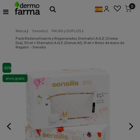
Preferencias
0
de
Cookies
Marca
/
Sensilis
/
PACKS y DUPLOS
/
Cookies necesarias
Estas
Pack Redensificante y Regenerador, Eternalist A.G.E. [Crema
cookies
Día], 50 ml + Eternalist A.G.E. [Serum AI], 15 ml + Bolso de mano de
son
Regalo!. - Sensilis
esenciales
para
proveerte
los
-35%
servicios
envío gratis
disponibles
en
nuestra
web
y
para
permitirte
utilizar
algunas
características
de