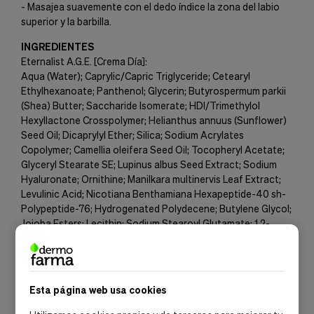
- Masajea suavemente con el dedo índice la zona del labio
superior y la barbilla.
INGREDIENTES
Eternalist A.G.E. [Crema Día]:
Aqua (Water); Caprylic/Capric Triglyceride; Cetearyl
Ethylhexanoate; Panthenol; Glycerin; Butyrospermum parkii
(Shea) Butter; Saccharide Isomerate; HDI/Trimethylol
Hexyllactone Crosspolymer; Helianthus annuus (Sunflower)
Seed Oil; Dicaprylyl Ether; Silica; Sodium Acrylates
Copolymer; Camellia oleifera Seed Oil; Tocopheryl Acetate;
Glyceryl Stearate SE; Lupinus albus Seed Extract; Sodium
Hyaluronate; Ornithine; Manilkara multinervis Leaf Extract;
Levulinic Acid; Nicotiana Benthamiana Hexapeptide-40 sh-
Polypeptide-76; Hydrogenated Polydecene; Butylene Glycol;
Jojoba Esters; Lecithin; Sodium Stearoyl Glutamate; 1,2-
Hexanediol; Isopropyl Myristate; Helianthus annuus Seed
Cera [Helianthus annuus (Sunflower) Seed Wax];
Phospholipids; Polyglyceryl-10 Stearate; Cetyl Alcohol;
Sclerotium Gum; Propanediol; Xanthan Gum; Acacia
Esta página web usa cookies
decurrens Flower Cera (Wax); Polyglycerin-3; Glycolipids; p-
Anisic Acid; Glycine Soja (Soybean) Oil;