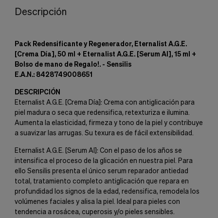
Descripción
Pack Redensificante y Regenerador, Eternalist A.G.E.
[Crema Día], 50 ml + Eternalist A.G.E. [Serum AI], 15 ml +
Bolso de mano de Regalo!. - Sensilis
E.A.N.: 8428749008651
DESCRIPCIÓN
Eternalist A.G.E. [Crema Día]: Crema con antiglicación para
piel madura o seca que redensifica, retexturiza e ilumina.
Aumenta la elasticidad, firmeza y tono de la piel y contribuye
a suavizar las arrugas. Su texura es de fácil extensibilidad.
Eternalist A.G.E. [Serum AI]: Con el paso de los años se
intensifica el proceso de la glicación en nuestra piel. Para
ello Sensilis presenta el único serum reparador antiedad
total, tratamiento completo antiglicación que repara en
profundidad los signos de la edad, redensifica, remodela los
volúmenes faciales y alisa la piel. Ideal para pieles con
tendencia a rosácea, cuperosis y/o pieles sensibles.