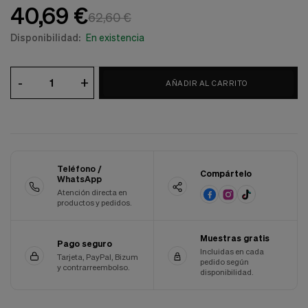
40,69 €
Cookies de marketing
62,60 €
Estas
cookies
Disponibilidad:
En existencia
son
utilizadas
para
-
+
enseñarte
AÑADIR AL CARRITO
anuncios
que
pueden
ser
interesantes
basados
en
Teléfono /
Compártelo
tus
WhatsApp
costumbres
Atención directa en
de
productos y pedidos.
navegación.
Muestras gratis
Guardar preferencias
Pago seguro
Incluidas en cada
Tarjeta, PayPal, Bizum
pedido según
y contrarreembolso.
disponibilidad.