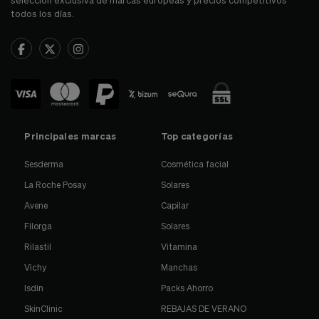
todos los días.
Principales marcas
Top categorías
Sesderma
Cosmética facial
La Roche Posay
Solares
Avene
Capilar
Filorga
Solares
Rilastil
Vitamina
Vichy
Manchas
Isdin
Packs Ahorro
SkinClinic
REBAJAS DE VERANO