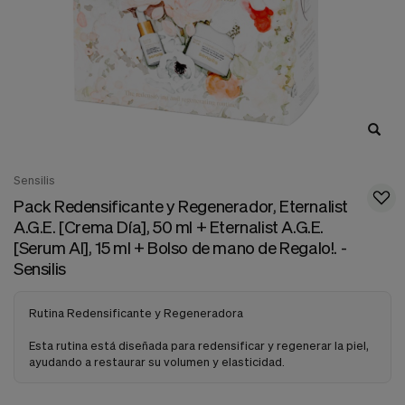
nuestra
web.
Cookies analíticas
Estas
cookies
son
utilizadas
para
recopilar
información,
para
Sensilis
analizar
Pack Redensificante y Regenerador, Eternalist
el
A.G.E. [Crema Día], 50 ml + Eternalist A.G.E.
tráfico
y
[Serum AI], 15 ml + Bolso de mano de Regalo!. -
la
Sensilis
forma
en
que
Rutina Redensificante y Regeneradora
los
usuarios
Esta rutina está diseñada para redensificar y regenerar la piel,
utilizan
ayudando a restaurar su volumen y elasticidad.
nuestra
web.