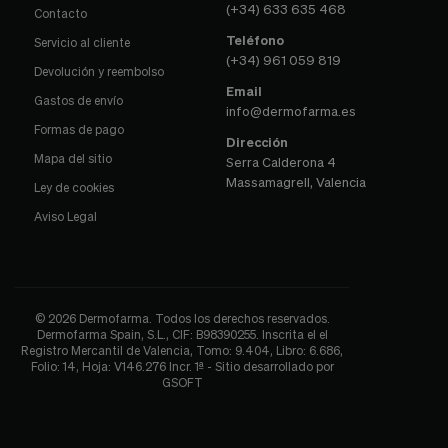
(+34) 633 635 468
Contacto
Teléfono
Servicio al cliente
(+34) 961 059 819
Devolución y reembolso
Email
Gastos de envío
info@dermofarma.es
Formas de pago
Dirección
Mapa del sitio
Serra Calderona 4
Massamagrell, Valencia
Ley de cookies
Aviso Legal
© 2026 Dermofarma. Todos los derechos reservados.
Dermofarma Spain, S.L., CIF: B98390255. Inscrita el el
Registro Mercantil de Valencia, Tomo: 9.404, Libro: 6.686,
Folio: 14, Hoja: V146.276 Incr. 1ª - Sitio desarrollado por
GSOFT