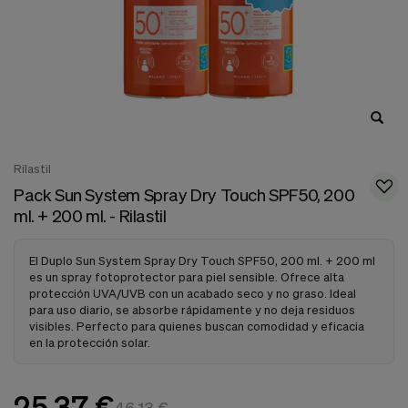
nuestra
web.
Cookies analíticas
Estas
cookies
son
utilizadas
para
recopilar
información,
Rilastil
para
Pack Sun System Spray Dry Touch SPF50, 200
analizar
el
ml. + 200 ml. - Rilastil
tráfico
y
la
El Duplo Sun System Spray Dry Touch SPF50, 200 ml. + 200 ml
forma
es un spray fotoprotector para piel sensible. Ofrece alta
en
protección UVA/UVB con un acabado seco y no graso. Ideal
que
para uso diario, se absorbe rápidamente y no deja residuos
los
visibles. Perfecto para quienes buscan comodidad y eficacia
usuarios
en la protección solar.
utilizan
nuestra
web.
25,37 €