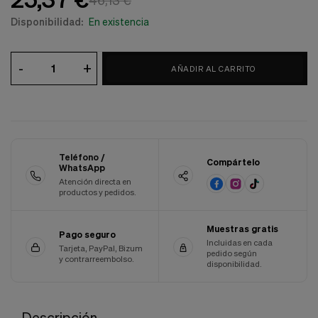
46,13 €
Cookies de marketing
Estas
Disponibilidad:
En existencia
cookies
son
utilizadas
-
+
AÑADIR AL CARRITO
para
enseñarte
anuncios
que
pueden
ser
interesantes
Teléfono /
basados
Compártelo
WhatsApp
en
Atención directa en
tus
productos y pedidos.
costumbres
de
navegación.
Muestras gratis
Pago seguro
Incluidas en cada
Guardar preferencias
Tarjeta, PayPal, Bizum
pedido según
y contrarreembolso.
disponibilidad.
Descripción