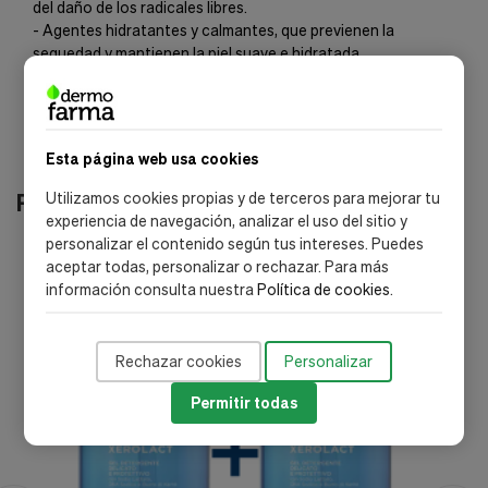
del daño de los radicales libres.
- Agentes hidratantes y calmantes, que previenen la
sequedad y mantienen la piel suave e hidratada.
Esta página web usa cookies
Productos relacionados
Utilizamos cookies propias y de terceros para mejorar tu
experiencia de navegación, analizar el uso del sitio y
personalizar el contenido según tus intereses. Puedes
-20%
aceptar todas, personalizar o rechazar. Para más
información consulta nuestra
Política de cookies
.
Rechazar cookies
Personalizar
Permitir todas