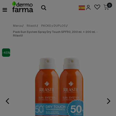
Preferencias
0
de
Cookies
Marca
/
Rilastil
/
PACKS y DUPLOS
/
Cookies necesarias
Estas
Pack Sun System Spray Dry Touch SPF50, 200 ml. + 200 ml. -
cookies
Rilastil
son
esenciales
para
proveerte
-45%
los
servicios
disponibles
en
nuestra
web
y
para
permitirte
utilizar
algunas
características
de