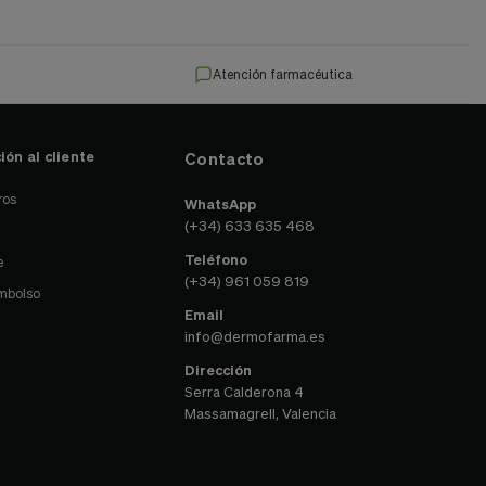
Atención farmacéutica
ión al cliente
Contacto
ros
WhatsApp
(+34) 633 635 468
Teléfono
e
(+34) 961 059 819
embolso
Email
info@dermofarma.es
Dirección
Serra Calderona 4
Massamagrell, Valencia