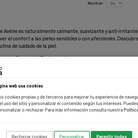
Mostrar:
e Avène es naturalmente calmante, suavizante y anti-irritante. 
lver el confort a las pieles sensibles o con afecciones. Descu
tina de cuidado de la piel.
al - La Fuente del Tratamiento
rmal de Avène es la esencia misma del bienestar para tu piel. C
y restablece el equilibrio de la piel, reduciendo la sensibilidad
a diaria para disfrutar de sus increíbles beneficios.
gina web usa cookies
ay Agua Termal
os cookies propias y de terceros para mejorar tu experiencia de naveg
 restablece el equilibrio de la piel.
 el uso del sitio y personalizar el contenido según tus intereses. Puede
lidad en un 30% en solo 5 minutos¹.
ersonalizar o rechazar. Para más información consulta nuestra
Polític
obados en casos de eccema, psoriasis, ictiosis y más.
za el Spray de Agua Termal?
r. Didier Guerrero explica cómo el spray es efectivo para irrit
Rechazar cookies
Personalizar
Permitir todas