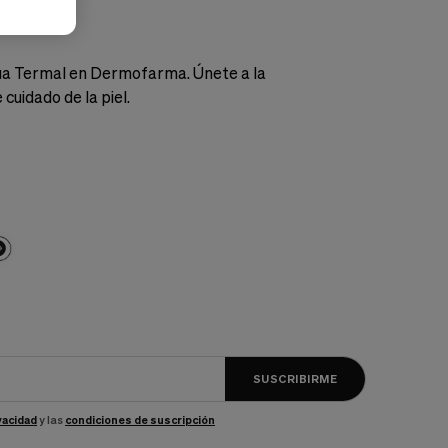
ua Termal.
gua Termal en Dermofarma. Únete a la
uidado de la piel.
SUSCRIBIRME
ivacidad
y las
condiciones de suscripción