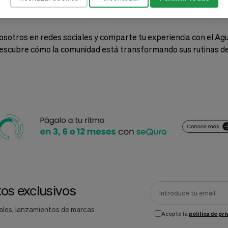
escubre los diversos usos y transforma tu piel con el Spray Ag
sotros en redes sociales y comparte tu experiencia con el A
escubre cómo la comunidad está transformando sus rutinas de c
os exclusivos
ales, lanzamientos de marcas
Acepto la
política de pr