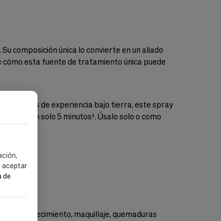
Su composición única lo convierte en un aliado
bre cómo esta fuente de tratamiento única puede
on 50 años de experiencia bajo tierra, este spray
 en un 30% en solo 5 minutos¹. Úsalo solo o como
ación,
s aceptar
a de
ación, enrojecimiento, maquillaje, quemaduras