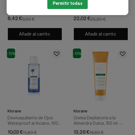
Permitir todas
Junior Spray Desenredante
Aceite Solar Seco SPF30,
a la Miel de Acacia, 125 ml. -
200 ml. - Klorane
Klorane
8,42 €
22,02 €
9,90 €
25,90 €
Añadir al carrito
Añadir al carrito
-15%
-15%
Klorane
Klorane
Desmaquillante de Ojos
Crema Depilatoria a la
Waterproof al Aciano, 100
Almendra Dulce, 150 ml. -
ml. - Klorane
Klorane
10,03 €
13,26 €
11,80 €
15,60 €