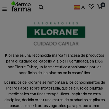
Preferencias
0
de
Cookies
Cookies necesarias
Estas
cookies
son
esenciales
para
proveerte
los
Klorane es una reconocida marca francesa de productos
servicios
para el cuidado del cabello y la piel. Fue fundada en 1966
disponibles
en
por Pierre Fabre, un farmacéutico apasionado por los
nuestra
beneficios de las plantas en la cosmética.
web
y
Los inicios de Klorane se remontan a los conocimientos de
para
Pierre Fabre sobre fitoterapia, que es el uso de plantas
permitirte
utilizar
medicinales con fines terapéuticos. Inspirado en esta
algunas
disciplina, decidió crear una marca de productos capilares
características
basados en extractos vegetales para proporcionar
de