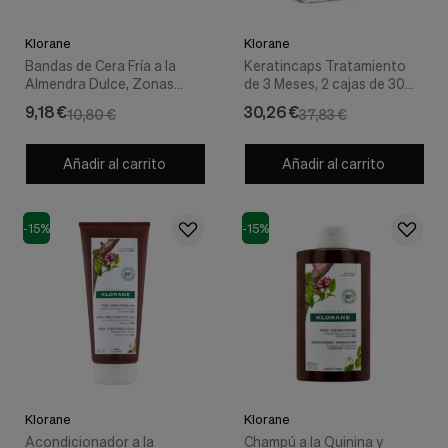
Klorane
Klorane
Bandas de Cera Fría a la
Keratincaps Tratamiento
Almendra Dulce, Zonas
de 3 Meses, 2 cajas de 30
Sensibles, 6 ud. - Klorane
capsulas + 1 caja de 30
9,18 €
30,26 €
10,80 €
37,83 €
capsulas de Regalo! -
Klorane
Añadir al carrito
Añadir al carrito
-15%
-15%
Klorane
Klorane
Acondicionador a la
Champú a la Quinina y