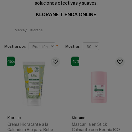
nuestra
soluciones efectivas y suaves.
web.
KLORANE TIENDA ONLINE
Cookies analíticas
Estas
cookies
Marca
/
Klorane
son
utilizadas
para
recopilar
Mostrar por:
Mostrar:
información,
para
-15%
-15%
analizar
el
tráfico
y
la
forma
en
que
los
usuarios
utilizan
Klorane
Klorane
nuestra
Crema Hidratante a la
Mascarilla en Stick
web.
Calendula Bio para Bebé . -
Calmante con Peonía BIO,