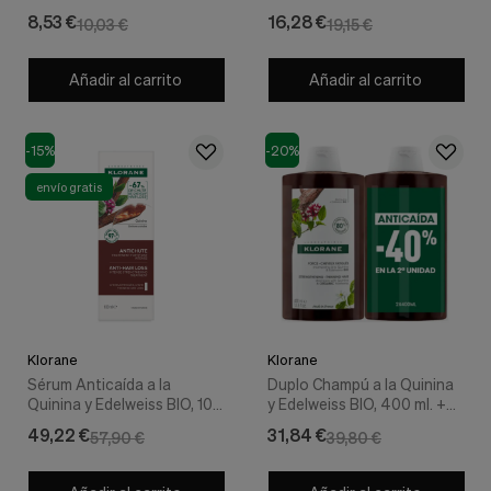
Klorane
25 g. - Klorane
Cookies de marketing
8,53 €
16,28 €
10,03 €
19,15 €
Estas
cookies
son
Añadir al carrito
Añadir al carrito
utilizadas
para
enseñarte
anuncios
-15%
-20%
que
pueden
envío gratis
ser
interesantes
basados
en
tus
costumbres
de
navegación.
Klorane
Klorane
Guardar preferencias
Sérum Anticaída a la
Duplo Champú a la Quinina
Quinina y Edelweiss BIO, 100
y Edelweiss BIO, 400 ml. +
ml. - Klorane
400 ml - Klorane
49,22 €
31,84 €
57,90 €
39,80 €