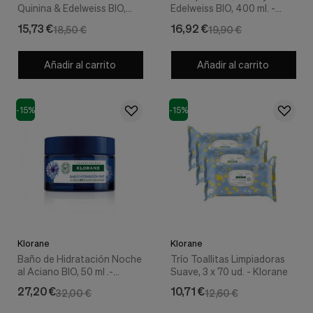
Quinina & Edelweiss BIO,
Edelweiss BIO, 400 ml. -
200 ml . - Klorane
Klorane
15,73 €
16,92 €
18,50 €
19,90 €
Añadir al carrito
Añadir al carrito
-15%
-15%
Klorane
Klorane
Baño de Hidratación Noche
Trío Toallitas Limpiadoras
al Aciano BIO, 50 ml .-
Suave, 3 x 70 ud. - Klorane
Klorane
27,20 €
10,71 €
32,00 €
12,60 €