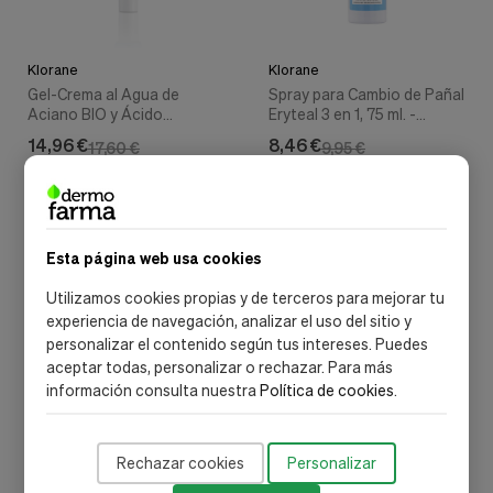
Klorane
Klorane
Gel-Crema al Agua de
Spray para Cambio de Pañal
Aciano BIO y Ácido
Eryteal 3 en 1, 75 ml. -
Hialurónico, 30ml. - Klorane
Klorane
14,96 €
8,46 €
17,60 €
9,95 €
Añadir al carrito
Out of stock
Esta página web usa cookies
-15%
-15%
Utilizamos cookies propias y de terceros para mejorar tu
experiencia de navegación, analizar el uso del sitio y
personalizar el contenido según tus intereses. Puedes
aceptar todas, personalizar o rechazar. Para más
información consulta nuestra
Política de cookies
.
Rechazar cookies
Personalizar
Klorane
Klorane