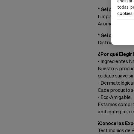
analizar
todas, p
* Gel de Ducha 2 
cookies
.
Limpia y Nutre la
Aroma Refrescan
* Gel de Ducha 2
Disfruta del Arom
¿Por qué Elegir
- Ingredientes N
Nuestros product
cuidado suave si
- Dermatológic
Cada producto se
- Eco-Amigable:
Estamos comprome
ambiente para mi
¡Conoce las Exp
Testimonios de 