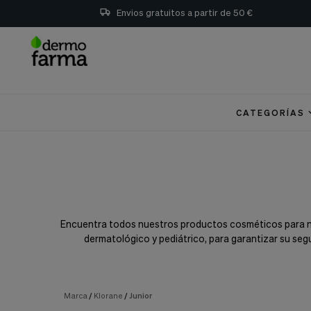
Preferencias
Envios gratuitos a partir de 50 €
de
Cookies
Cookies necesarias
Estas
cookies
son
CATEGORÍAS
esenciales
para
proveerte
los
servicios
disponibles
en
nuestra
web
Encuentra todos nuestros productos cosméticos para ni
y
dermatológico y pediátrico, para garantizar su seg
para
permitirte
utilizar
algunas
características
Marca
/
Klorane
/
Junior
de