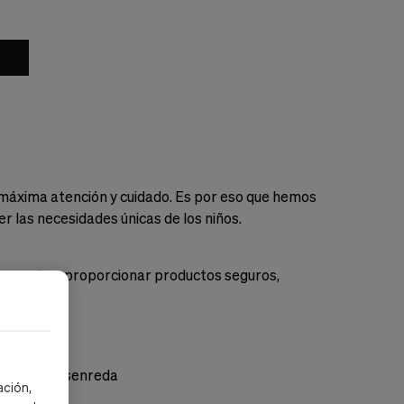
la máxima atención y cuidado. Es por eso que hemos
 las necesidades únicas de los niños.
mpromete a proporcionar productos seguros,
impia y Desenreda
ación,