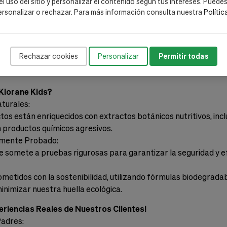
 el uso del sitio y personalizar el contenido según tus intereses. Puede
ersonalizar o rechazar. Para más información consulta nuestra
Polític
en 1 - Pera
 Piel y el Cabello de tu Hijo con Nuestro Gel de Ducha 2 en 1, 
te de la Pera.
Rechazar cookies
Personalizar
Permitir todas
 en 1 - Frambuesa
a Dulce de la Frambuesa mientras Nuestro Gel de Ducha 2 en 1 Cu
 Klorane Kids?
aturales:
os están enriquecidos con extractos botánicos nutritivos, incl
n productos químicos agresivos.
amente Probado:
 somete a pruebas rigurosas para garantizar la seguridad y efic
tidos con la sostenibilidad, utilizando fórmulas biodegrada
nimizar nuestra huella ecológica.
eriencias Reales de Nuestros Clientes!
Padres: