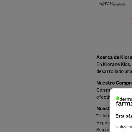
5,87 €
6,90 €
O
Acerca de Klor
En Klorane Kids, 
desarrollado una
Nuestro Compr
Con más de 50 añ
efectivos y suav
Nuestros Prod
* Champú Suave
Esta pá
Experimenta la 
Utilizam
Suavemente el Ca