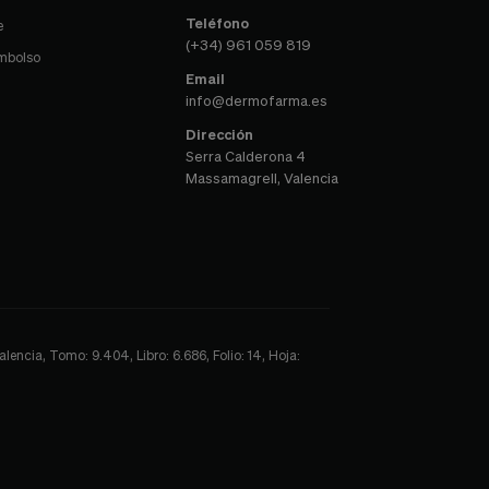
Teléfono
e
(+34) 961 059 819
embolso
Email
info@dermofarma.es
Dirección
Serra Calderona 4
Massamagrell, Valencia
encia, Tomo: 9.404, Libro: 6.686, Folio: 14, Hoja: