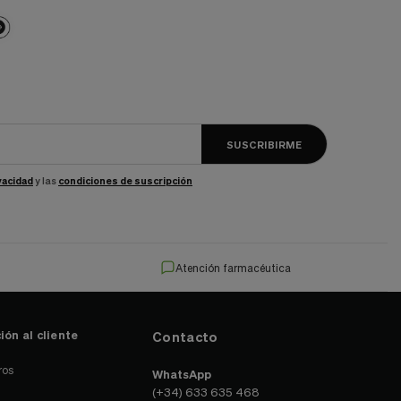
SUSCRIBIRME
ivacidad
y las
condiciones de suscripción
Atención farmacéutica
ión al cliente
Contacto
ros
WhatsApp
(+34) 633 635 468