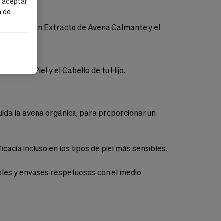
s aceptar
a de
Enriquecido con Extracto de Avena Calmante y el
ida la Piel y el Cabello de tu Hijo.
uida la avena orgánica, para proporcionar un
acia incluso en los tipos de piel más sensibles.
bles y envases respetuosos con el medio