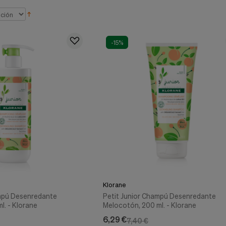
-15%
Klorane
ampú Desenredante
Petit Junior Champú Desenredante
l. - Klorane
Melocotón, 200 ml. - Klorane
6,29 €
7,40 €