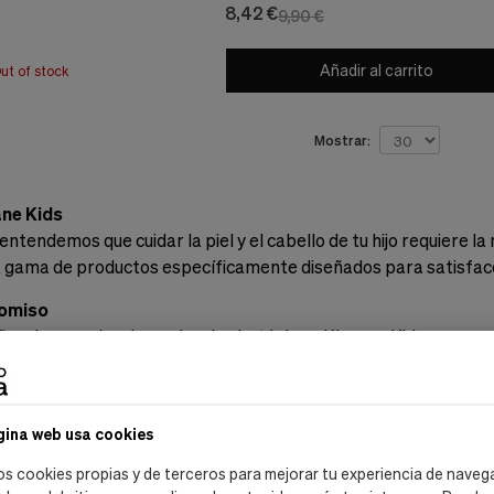
8,42 €
9,90 €
Añadir al carrito
ut of stock
Mostrar:
ane Kids
entendemos que cuidar la piel y el cabello de tu hijo requiere 
 gama de productos específicamente diseñados para satisfacer
omiso
os de experiencia en ciencias botánicas, Klorane Kids se co
es para tus pequeños.
uctos
 Desenredante - Melocotón
gina web usa cookies
Fragancia Delicada del Melocotón mientras Nuestro Champú L
os cookies propias y de terceros para mejorar tu experiencia de naveg
bello de tu Hijo.