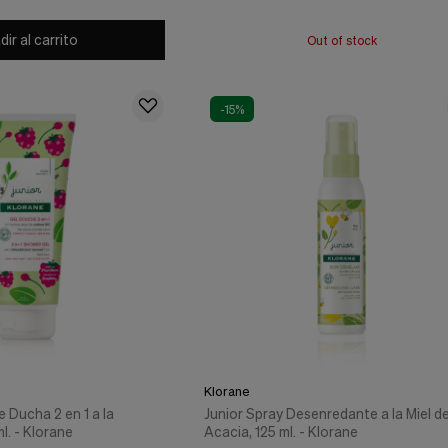
ir al carrito
Out of stock
-15%
Klorane
e Ducha 2 en 1 a la
Junior Spray Desenredante a la Miel d
l. - Klorane
Acacia, 125 ml. - Klorane