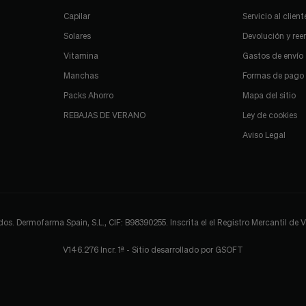
Capilar
Servicio al client
Solares
Devolución y re
Vitamina
Gastos de envío
Manchas
Formas de pago
Packs Ahorro
Mapa del sitio
REBAJAS DE VERANO
Ley de cookies
Aviso Legal
 Dermofarma Spain, S.L., CIF: B98390255. Inscrita el el Registro Mercantil de Val
V146.276 Incr. 1ª - Sitio desarrollado por
GSOFT