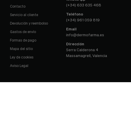
(+34) 633 635 468
Contacto
Teléfono
Servicio al cliente
(+34) 961 059 819
Devolución y reembolso
Email
Gastos de envío
info@dermofarma.es
Formas de pago
Dirección
Mapa del sitio
Serra Calderona 4
Massamagrell, Valencia
Ley de cookies
Aviso Legal
© 2026 Dermofarma. Todos los derechos reservados.
Dermofarma Spain, S.L., CIF: B98390255. Inscrita el el
Registro Mercantil de Valencia, Tomo: 9.404, Libro: 6.686,
Folio: 14, Hoja: V146.276 Incr. 1ª - Sitio desarrollado por
GSOFT