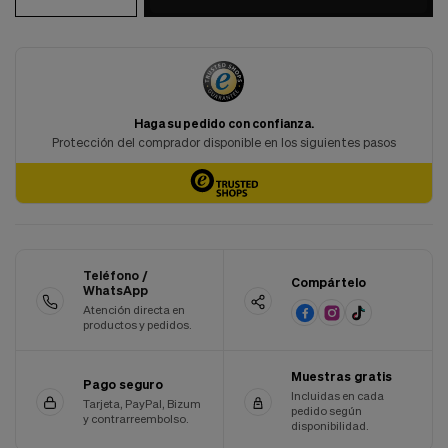
Cookies de marketing
Estas
cookies
son
utilizadas
para
enseñarte
anuncios
que
pueden
ser
interesantes
basados
en
tus
Teléfono /
costumbres
Compártelo
WhatsApp
de
Atención directa en
navegación.
productos y pedidos.
Guardar preferencias
Muestras gratis
Pago seguro
Incluidas en cada
Tarjeta, PayPal, Bizum
pedido según
y contrarreembolso.
disponibilidad.