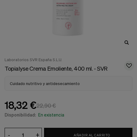
nuestra
web.
Cookies analíticas
Estas
cookies
son
utilizadas
para
recopilar
información,
para
Laboratorios SVR España S.L.U.
analizar
Topialyse Crema Emoliente, 400 ml. - SVR
el
tráfico
y
Cuidado nutritivo y antidesecamiento
la
forma
en
18,32 €
que
22,90 €
los
usuarios
Disponibilidad:
En existencia
utilizan
nuestra
web.
-
+
AÑADIR AL CARRITO