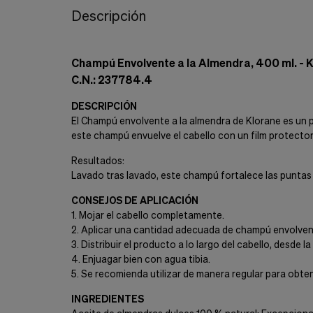
Cookies de marketing
Estas
cookies
son
utilizadas
para
enseñarte
anuncios
que
pueden
Descripción
ser
interesantes
basados
en
Champú Envolvente a la Almendra, 400 ml. - 
tus
C.N.: 237784.4
costumbres
de
navegación.
DESCRIPCIÓN
El Champú envolvente a la almendra de Klorane es un p
Guardar preferencias
este champú envuelve el cabello con un film protector
Resultados:
Lavado tras lavado, este champú fortalece las puntas y p