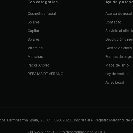
ales, lanzamientos de marcas
Acepto la
política de pr
Pago seguro
Entrega 24/72 h
Top categorías
Ayuda y atenc
Cosmética facial
Acerca de nosot
Solares
Contacto
Capilar
Servicio al client
Solares
Devolución y re
Vitamina
Gastos de envío
Manchas
Formas de pago
Packs Ahorro
Mapa del sitio
REBAJAS DE VERANO
Ley de cookies