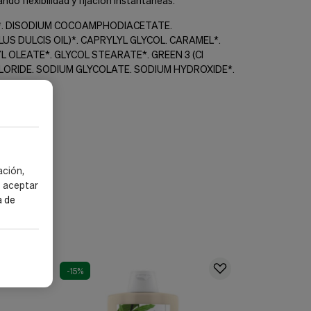
do flexibilidad y fijación instantáneas.
N*. DISODIUM COCOAMPHODIACETATE.
 DULCIS OIL)*. CAPRYLYL GLYCOL. CARAMEL*.
 OLEATE*. GLYCOL STEARATE*. GREEN 3 (CI
ación,
LORIDE. SODIUM GLYCOLATE. SODIUM HYDROXIDE*.
s aceptar
a de