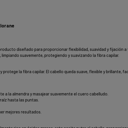
Atención directa en produc
pedidos.
Pago seguro
Tarjeta, PayPal, Bizum y
contrarreembolso.
Klorane
roducto diseñado para proporcionar flexibilidad, suavidad y fijación a
, limpiando suavemente, protegiendo y suavizando la fibra capilar.
rotege la fibra capilar. El cabello queda suave, flexible y brillante, f