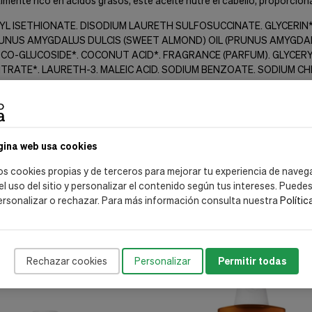
e a la almendra y masajear suavemente el cuero cabelludo.
 raíz hasta las puntas.
ner mejores resultados.
ente rico en ácidos grasos, este aceite nutre el cabello, proporcionan
OYL ISETHIONATE. DISODIUM LAURETH SULFOSUCCINATE. GLYCERI
gina web usa cookies
NUS AMYGDALUS DULCIS (SWEET ALMOND) OIL (PRUNUS AMYGDALUS
OCO-GLUCOSIDE*. COCONUT ACID*. FRAGRANCE (PARFUM). GLYCERYL
os cookies propias y de terceros para mejorar tu experiencia de naveg
TRATE*. LAURETH-3. MALEIC ACID. SODIUM BENZOATE. SODIUM CH
 el uso del sitio y personalizar el contenido según tus intereses. Puede
CCINATE
ersonalizar o rechazar. Para más información consulta nuestra
Polític
ente la composición del producto antes de comprarlo.
Rechazar cookies
Personalizar
Permitir todas