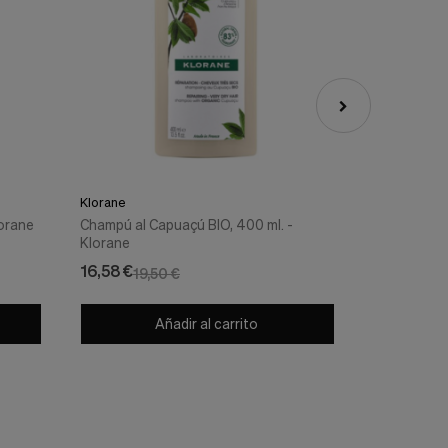
-15%
-15%
Klorane
Klorane
lorane
Champú al Capuaçú BIO, 400 ml. -
Champú a la
Klorane
Klorane