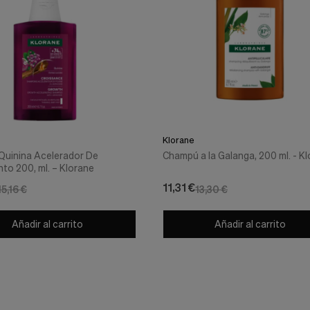
-15%
Klorane
uinina Acelerador De
Champú a la Galanga, 200 ml. - K
nto 200, ml. – Klorane