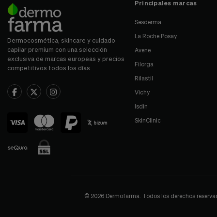
Únete a nuestra comunidad y recibe promociones especi
dermocosméticas y recomendaciones para cuidar tu piel.
Envío gratis desde 50 €
Principales marcas
Sesderma
La Roche Posay
Dermocosmética, skincare y cuidado
capilar premium con una selección
Avene
exclusiva de marcas europeas y precios
Filorga
competitivos todos los días.
Rilastil
Vichy
Isdin
SkinClinic