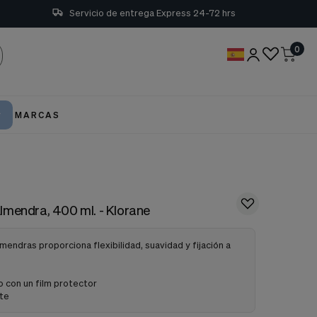
Servicio de entrega Express 24-72 hrs
0
MARCAS
lmendra, 400 ml. - Klorane
endras proporciona flexibilidad, suavidad y fijación a
o con un film protector
nte