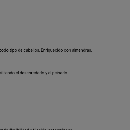
tos y
Muestras gratis
Incluidas en cada pedido según
disponibilidad.
 todo tipo de cabellos. Enriquecido con almendras,
acilitando el desenredado y el peinado.