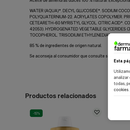
CONSEJOS DE APLICACIÓN
1. Mojar el cabello completamente.
2. Aplicar una cantidad adecuada de champú envolvent
3. Distribuir el producto a lo largo del cabello, desde la
4. Enjuagar bien con agua tibia.
5. Se recomienda utilizar de manera regular para obte
INGREDIENTES
Aceite de almendras dulces 100 % natural: Excepcionalm
WATER (AQUA)*. DECYL GLUCOSIDE*. SODIUM COC
Esta pá
POLYQUATERNIUM-22. ACRYLATES COPOLYMER. PRU
CETEARETH-60 MYRISTYL GLYCOL. CITRIC ACID*. C
Utilizam
42053). HYDROGENATED VEGETABLE GLYCERIDES CI
analizar
TOCOPHEROL. TRISODIUM ETHYLENEDIAMINE DISU
todas, p
cookies
.
85 % de ingredientes de origen natural.
Se aconseja al consumidor que consulte sistemáticam