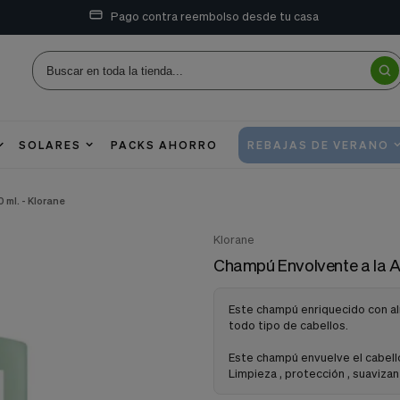
Pago contra reembolso desde tu casa
SOLARES
PACKS AHORRO
REBAJAS DE VERANO
 ml. - Klorane
Klorane
Champú Envolvente a la A
Este champú enriquecido con alm
todo tipo de cabellos.
Este champú envuelve el cabell
Limpieza , protección , suaviza