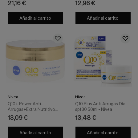
21,16 €
12,96 €
Añadir al carrito
Añadir al carrito
Nivea
Nivea
Q10+ Power Anti-
Q10 Plus Anti Arrugas Día
Arrugas+Extra Nutritivo
spf30 50ml - Nivea
Spf15 50 Ml
13,09 €
13,48 €
Añadir al carrito
Añadir al carrito