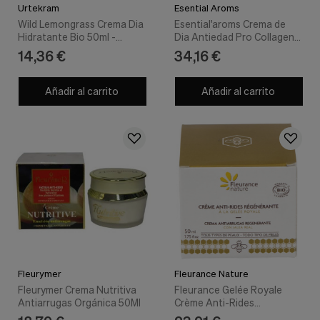
Urtekram
Esential Aroms
Wild Lemongrass Crema Dia
Esential'aroms Crema de
Hidratante Bio 50ml -
Dia Antiedad Pro Collagen
Urtekram
50 ml - Esential Aroms
14,36 €
34,16 €
Añadir al carrito
Añadir al carrito
Fleurymer
Fleurance Nature
Fleurymer Crema Nutritiva
Fleurance Gelée Royale
Antiarrugas Orgánica 50Ml
Crème Anti-Rides
Régénérante 50Ml