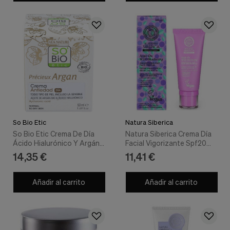
So Bio Etic
Natura Siberica
So Bio Etic Crema De Día
Natura Siberica Crema Día
Ácido Hialurónico Y Argán
Facial Vigorizante Spf20
50Ml
50Ml
14,35 €
11,41 €
Añadir al carrito
Añadir al carrito