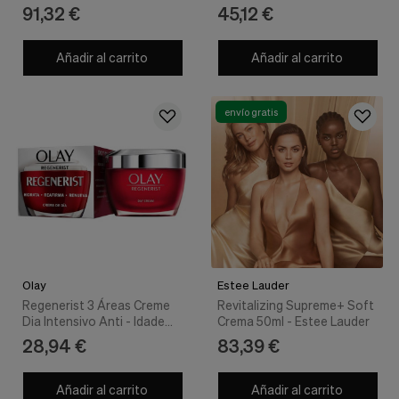
nuestra
Oval Lift 50Ml
91,32 €
45,12 €
web.
Cookies analíticas
Añadir al carrito
Añadir al carrito
Estas
cookies
son
utilizadas
envío gratis
para
recopilar
información,
para
analizar
el
tráfico
y
la
forma
en
Olay
Estee Lauder
que
Regenerist 3 Áreas Creme
Revitalizing Supreme+ Soft
los
Dia Intensivo Anti - Idade
Crema 50ml - Estee Lauder
usuarios
50ml - Olay
28,94 €
83,39 €
utilizan
nuestra
web.
Añadir al carrito
Añadir al carrito