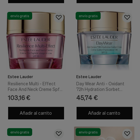
Cookies de marketing
Estas
cookies
envío gratis
envío gratis
son
utilizadas
para
enseñarte
anuncios
que
pueden
ser
interesantes
basados
en
Estee Lauder
Estee Lauder
tus
Resilience Multi - Effect
Day Wear Anti - Oxidant
costumbres
Face And Neck Creme Spf15
72h Hydration Sorbet
de
Pnm 50 ml - Estee Lauder
Creme Spf15 - Estee Lauder
103,16 €
45,74 €
navegación.
Guardar preferencias
Añadir al carrito
Añadir al carrito
envío gratis
envío gratis