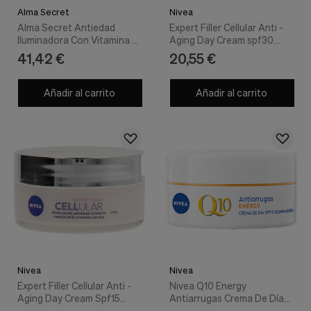
Alma Secret
Nivea
Alma Secret Antiedad
Expert Filler Cellular Anti -
Iluminadora Con Vitamina C,
Aging Day Cream spf30
Ginseng Y Moringa Spf30
50ml - Nivea
41,42 €
20,55 €
50Ml
Añadir al carrito
Añadir al carrito
Nivea
Nivea
Expert Filler Cellular Anti -
Nivea Q10 Energy
Aging Day Cream Spf15
Antiarrugas Crema De Día
50ml - Nivea
Spf15 50Ml