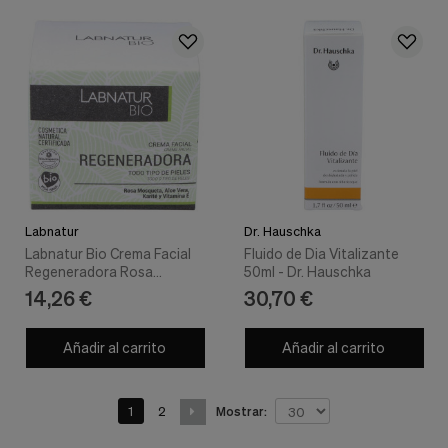
Labnatur
Dr. Hauschka
Labnatur Bio Crema Facial
Fluido de Dia Vitalizante
Regeneradora Rosa
50ml - Dr. Hauschka
Mosqueta 50Ml
14,26 €
30,70 €
Añadir al carrito
Añadir al carrito
1
2
Mostrar: