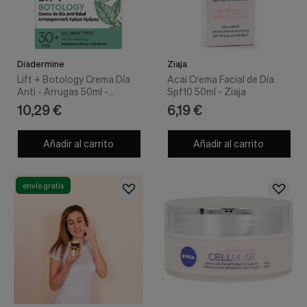
Diadermine
Ziaja
Lift + Botology Crema Día
Acai Crema Facial de Día
Anti - Arrugas 50ml -
Spf10 50ml - Ziaja
Diadermine
10,29 €
6,19 €
Añadir al carrito
Añadir al carrito
envío gratis