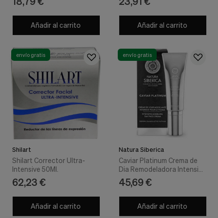
18,79 €
23,91 €
Añadir al carrito
Añadir al carrito
envío gratis
envío gratis
Shilart
Natura Siberica
Shilart Corrector Ultra-
Caviar Platinum Crema de
Intensive 50Ml.
Dia Remodeladora Intensiva
30 ml - Natura Siberica
62,23 €
45,69 €
Añadir al carrito
Añadir al carrito