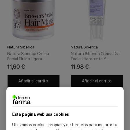
Natura Siberica
Natura Siberica
Natura Siberica Crema
Natura Siberica Crema Día
Facial Fluida Ligera
Facial Hidratante Y
Tonificante 50Ml
Protectora 50Ml
11,60 €
11,98 €
Añadir al carrito
Añadir al carrito
Esta página web usa cookies
Utilizamos cookies propias y de terceros para mejorar tu