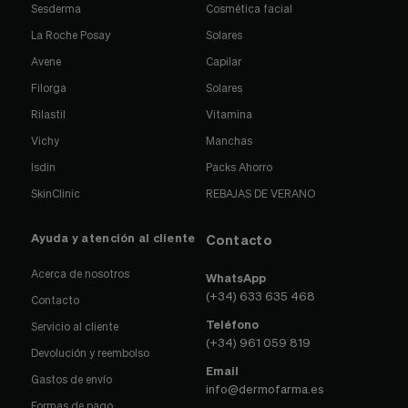
Sesderma
Cosmética facial
La Roche Posay
Solares
Avene
Capilar
Filorga
Solares
Rilastil
Vitamina
Vichy
Manchas
Isdin
Packs Ahorro
SkinClinic
REBAJAS DE VERANO
Ayuda y atención al cliente
Contacto
Acerca de nosotros
WhatsApp
(+34) 633 635 468
Contacto
Teléfono
Servicio al cliente
(+34) 961 059 819
Devolución y reembolso
Email
Gastos de envío
info@dermofarma.es
Formas de pago