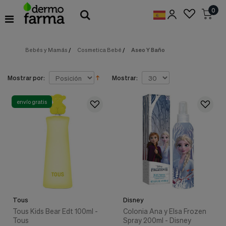
Preferencias
0
de
Cookies
Bebés y Mamás
/
Cosmetica Bebé
/
Aseo Y Baño
Cookies necesarias
Estas
cookies
son
Mostrar por:
Mostrar:
esenciales
para
proveerte
envío gratis
los
servicios
disponibles
en
nuestra
web
y
para
permitirte
utilizar
Tous
Disney
algunas
características
Tous Kids Bear Edt 100ml -
Colonia Ana y Elsa Frozen
de
Tous
Spray 200ml - Disney