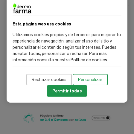
MARCA
Air-Val
(1)
Esta página web usa cookies
Carelia
(1)
Utilizamos cookies propias y de terceros para mejorar tu
Cry Babies
(1)
experiencia de navegación, analizar el uso del sitio y
Denenes
(1)
personalizar el contenido según tus intereses. Puedes
aceptar todas, personalizar o rechazar. Para más
Disney
(2)
información consulta nuestra
Política de cookies
.
Tous
(1)
Urtekram
(1)
Rechazar cookies
Personalizar
Permitir todas