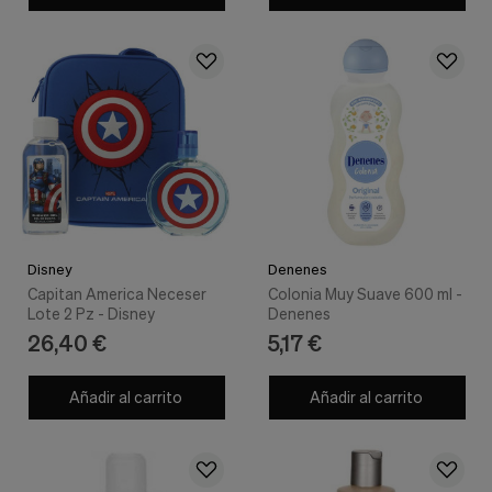
Cookies de marketing
Estas
cookies
son
utilizadas
para
enseñarte
anuncios
que
pueden
ser
interesantes
basados
en
Disney
Denenes
tus
Capitan America Neceser
Colonia Muy Suave 600 ml -
costumbres
Lote 2 Pz - Disney
Denenes
de
26,40 €
5,17 €
navegación.
Guardar preferencias
Añadir al carrito
Añadir al carrito