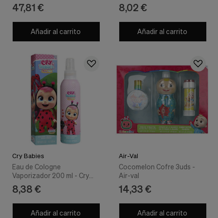
nuestra
47,81 €
8,02 €
web.
Cookies analíticas
Añadir al carrito
Añadir al carrito
Estas
cookies
son
utilizadas
para
recopilar
información,
para
analizar
el
tráfico
y
la
forma
en
Cry Babies
Air-Val
que
Eau de Cologne
Cocomelon Cofre 3uds -
los
Vaporizador 200 ml - Cry
Air-val
usuarios
Babies
8,38 €
14,33 €
utilizan
nuestra
web.
Añadir al carrito
Añadir al carrito