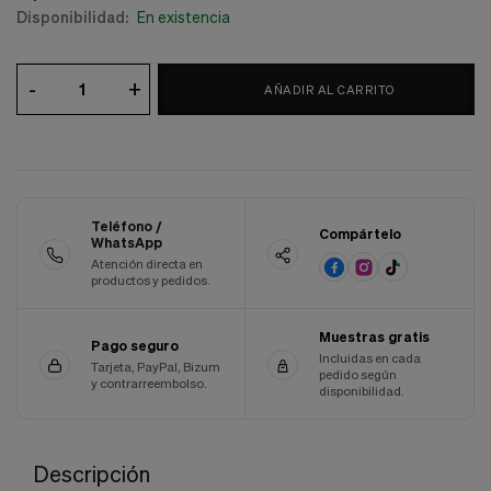
Disponibilidad:
En existencia
Cookies de marketing
Estas
cookies
son
-
+
utilizadas
AÑADIR AL CARRITO
para
enseñarte
anuncios
que
pueden
ser
interesantes
Teléfono /
Compártelo
WhatsApp
basados
en
Atención directa en
productos y pedidos.
tus
costumbres
de
Muestras gratis
navegación.
Pago seguro
Incluidas en cada
Tarjeta, PayPal, Bizum
pedido según
Guardar preferencias
y contrarreembolso.
disponibilidad.
Descripción