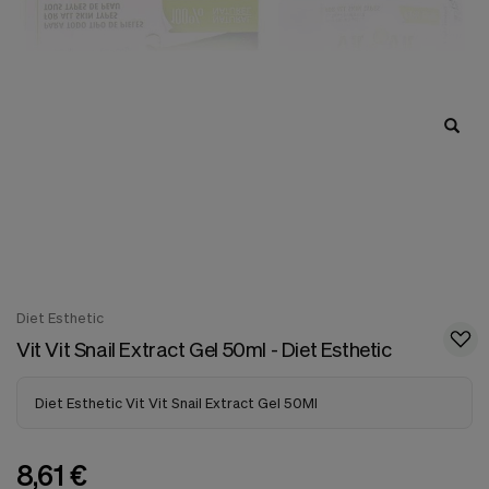
nuestra
web.
Cookies analíticas
Estas
cookies
son
utilizadas
para
recopilar
información,
para
analizar
el
tráfico
y
la
Diet Esthetic
forma
Vit Vit Snail Extract Gel 50ml - Diet Esthetic
en
que
los
Diet Esthetic Vit Vit Snail Extract Gel 50Ml
usuarios
utilizan
nuestra
web.
8,61 €