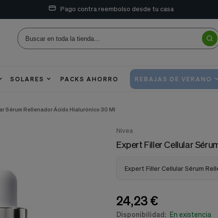
Pago contra reembolso desde tu casa
SOLARES
PACKS AHORRO
REBAJAS DE VERANO
ular Sérum Rellenador Ácido Hialurónico 30 Ml
Nivea
Expert Filler Cellular Sér
Expert Filler Cellular Sérum Rel
24,23 €
Disponibilidad:
En existencia