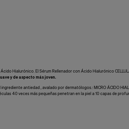
or Ácido Hialurónico. El Sérum Rellenador con Ácido Hialurónico CEL
uave y de aspecto más joven.
 el ingrediente antiedad , avalado por dermatólogos.: MICRO ÁCIDO H
moléculas 40 veces más pequeñas penetran en la piel a 10 capas de prof