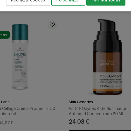
ratis
a Labs
Skin Generics
 Cellage Crema Prodermis, 50
Vit C + Oxynex K Gel Iluminador
tabria Labs
Antiedad Concentrado 20 Ml
24,03 €
54,97 €