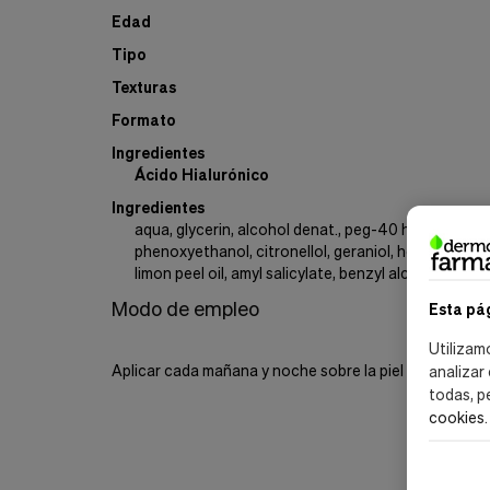
Edad
Tipo
Texturas
Formato
Ingredientes
Ácido Hialurónico
Ingredientes
aqua, glycerin, alcohol denat., peg-40 hydrogenate
phenoxyethanol, citronellol, geraniol, hexyl cinnamal
limon peel oil, amyl salicylate, benzyl alcohol, parf
Modo de empleo
Esta pá
Utilizam
Aplicar cada mañana y noche sobre la piel limpia.
analizar
todas, p
cookies
.