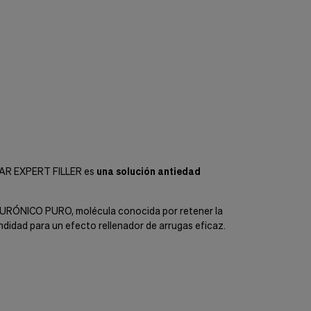
LULAR EXPERT FILLER es
una solución antiedad
IALURÓNICO PURO, molécula conocida por retener la
undidad para un efecto rellenador de arrugas eficaz.