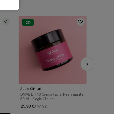
-25%
-20%
envío grat
Segle Clinical
Neostrata
DMAE Lift 10 Crema Facial Reafirmante,
Neostrata S
50 ml. - Segle Clinical
Restoration
29,93 €
86,73 €
39,90 €
10