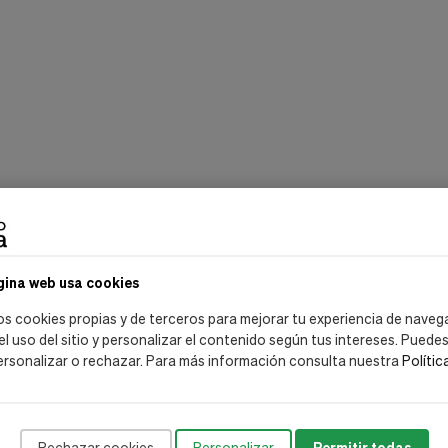
d castor oil, sodium hyaluronate, aloe barbadensis leaf juice powder, 
, limonene, linalool, citrus aurantium peel oil, dimethyl phenethyl acetat
um
gina web usa cookies
os cookies propias y de terceros para mejorar tu experiencia de naveg
 el uso del sitio y personalizar el contenido según tus intereses. Puede
ersonalizar o rechazar. Para más información consulta nuestra
Polític
Rechazar cookies
Personalizar
Permitir todas