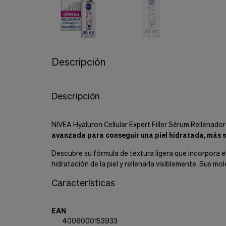
Cookies de marketing
Estas
cookies
son
utilizadas
para
enseñarte
Descripción
anuncios
que
pueden
Descripción
ser
interesantes
basados
en
NIVEA Hyaluron Cellular Expert Filler Sérum Rellenad
tus
avanzada para conseguir una piel hidratada, más s
costumbres
de
Descubre su fórmula de textura ligera que incorpora
navegación.
hidratación de la piel y rellenarla visiblemente. Sus 
Guardar preferencias
Características
EAN
4006000153933