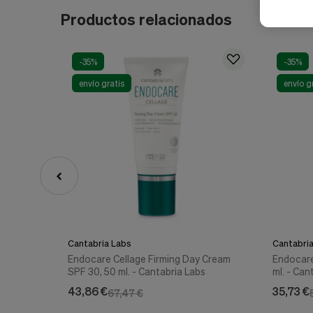
Productos relacionados
-35%
-35%
envío gratis
envío g
Cantabria Labs
Cantabri
Endocare Cellage Firming Day Cream
Endocare
SPF 30, 50 ml. - Cantabria Labs
ml. - Can
43,86 €
35,73 €
67,47 €