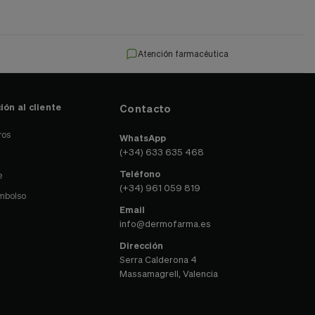
Atención farmacéutica
ión al cliente
Contacto
ros
WhatsApp
(+34) 633 635 468
Teléfono
e
(+34) 961 059 819
embolso
Email
info@dermofarma.es
Dirección
Serra Calderona 4
Massamagrell, Valencia