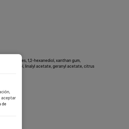
cocoglycerides, 1,2-hexanediol, xanthan gum,
e, terpineol, linalyl acetate, geranyl acetate, citrus
ación,
s aceptar
a de