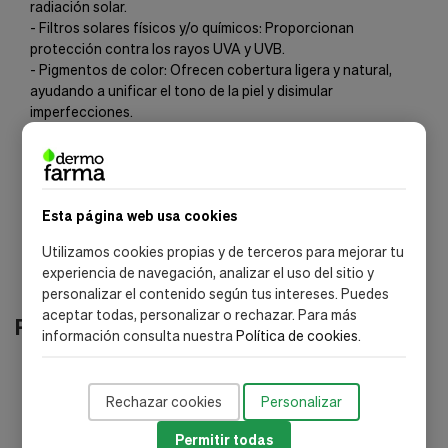
radiación solar.
- Filtros solares físicos y/o químicos: Proporcionan
protección contra los rayos UVA y UVB.
- Pigmentos de color: Ofrecen cobertura ligera y natural,
ayudando a unificar el tono de la piel y disimular
imperfecciones.
Es importante revisar la etiqueta del producto específico
para obtener información detallada sobre los ingredientes y
posibles advertencias o restricciones de uso.
Esta página web usa cookies
Utilizamos cookies propias y de terceros para mejorar tu
experiencia de navegación, analizar el uso del sitio y
personalizar el contenido según tus intereses. Puedes
aceptar todas, personalizar o rechazar. Para más
Productos relacionados
información consulta nuestra
Política de cookies
.
-40%
-
Rechazar cookies
Personalizar
Permitir todas