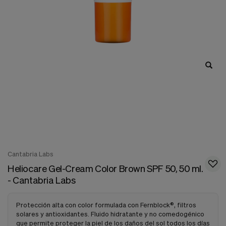
nuestra
web.
Cookies analíticas
Estas
cookies
son
utilizadas
para
recopilar
información,
para
analizar
el
tráfico
y
la
forma
Cantabria Labs
en
Heliocare Gel-Cream Color Brown SPF 50, 50 ml.
que
- Cantabria Labs
los
usuarios
utilizan
Protección alta con color formulada con Fernblock®, filtros
nuestra
solares y antioxidantes. Fluido hidratante y no comedogénico
web.
que permite proteger la piel de los daños del sol todos los días