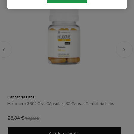
Cantabria Labs
Heliocare 360° Oral Cápsulas, 30 Caps. - Cantabria Labs
25,34 €
42,23 €
Añadir al carrito