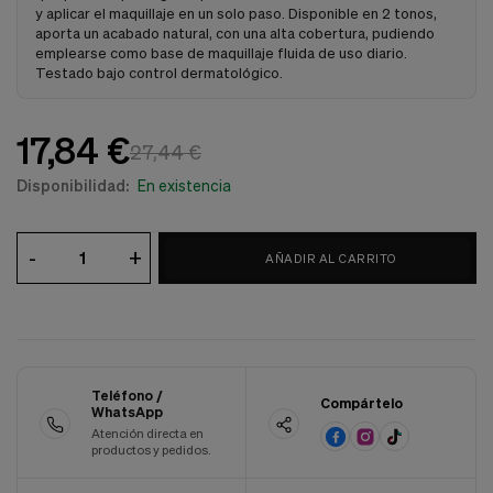
y aplicar el maquillaje en un solo paso. Disponible en 2 tonos,
Cookies de marketing
Estas
aporta un acabado natural, con una alta cobertura, pudiendo
cookies
emplearse como base de maquillaje fluida de uso diario.
son
Testado bajo control dermatológico.
utilizadas
para
enseñarte
17,84 €
anuncios
27,44 €
que
Disponibilidad:
En existencia
pueden
ser
interesantes
basados
-
+
AÑADIR AL CARRITO
en
tus
costumbres
de
navegación.
Guardar preferencias
Teléfono /
Compártelo
WhatsApp
Atención directa en
productos y pedidos.