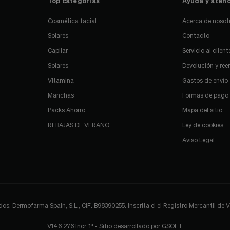
Top categorías
Ayuda y atenc
Cosmética facial
Acerca de nosot
Solares
Contacto
Capilar
Servicio al client
Solares
Devolución y re
Vitamina
Gastos de envío
Manchas
Formas de pago
Packs Ahorro
Mapa del sitio
REBAJAS DE VERANO
Ley de cookies
Aviso Legal
 Dermofarma Spain, S.L., CIF: B98390255. Inscrita el el Registro Mercantil de Val
V146.276 Incr. 1ª - Sitio desarrollado por
GSOFT