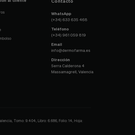
ión al cliente
Contacto
ros
WhatsApp
(+34) 633 635 468
Teléfono
e
(+34) 961 059 819
embolso
Email
info@dermofarma.es
Dirección
Serra Calderona 4
Massamagrell, Valencia
encia, Tomo: 9.404, Libro: 6.686, Folio: 14, Hoja: