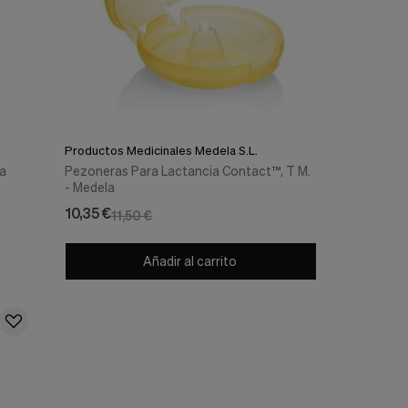
Productos Medicinales Medela S.L.
a
Pezoneras Para Lactancia Contact™, T M.
- Medela
10,35 €
11,50 €
Añadir al carrito