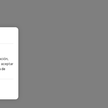
ela
ación,
s aceptar
a de