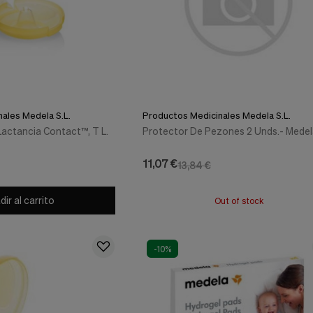
ales Medela S.L.
Productos Medicinales Medela S.L.
actancia Contact™, T L.
Protector De Pezones 2 Unds.- Medel
11,07 €
13,84 €
ir al carrito
Out of stock
-10%