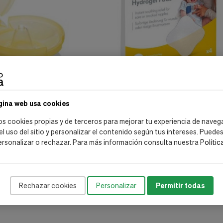
ales Medela S.L.
Productos Medicinales Medela S.L.
gina web usa cookies
actancia Contact™, T S.
Parches Hidrogel Pezón, 4 und. - Med
os cookies propias y de terceros para mejorar tu experiencia de naveg
13,05 €
14,50 €
 el uso del sitio y personalizar el contenido según tus intereses. Puede
ersonalizar o rechazar. Para más información consulta nuestra
Polític
ir al carrito
Añadir al carrito
Rechazar cookies
Personalizar
Permitir todas
Mostrar: