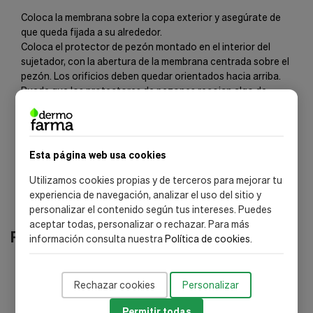
Coloca la membrana sobre la copa exterior y asegúrate de
que queda fijada a su alrededor.
Coloca el protector de pezón montado en el interior del
sujetador, con la abertura de la membrana centrada sobre el
pezón. Los orificios deben quedar orientados hacia arriba.
Puede que los protectores de pezones recojan algo de
leche materna durante su uso. No debes alimentar a tu bebé
con esa leche. Deséchala cuando limpies los protectores
Esta página web usa cookies
Utilizamos cookies propias y de terceros para mejorar tu
experiencia de navegación, analizar el uso del sitio y
personalizar el contenido según tus intereses. Puedes
aceptar todas, personalizar o rechazar. Para más
Productos relacionados
información consulta nuestra
Política de cookies
.
-20%
-
Rechazar cookies
Personalizar
Permitir todas