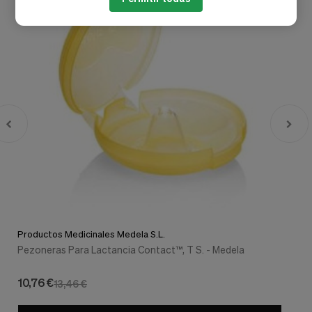
Productos Medicinales Medela S.L.
Pezoneras Para Lactancia Contact™, T S. - Medela
10,76 €
13,46 €