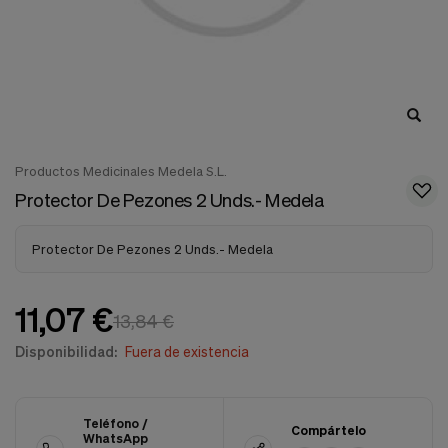
nuestra
web.
Cookies analíticas
Estas
cookies
son
utilizadas
para
recopilar
Productos Medicinales Medela S.L.
información,
para
Protector De Pezones 2 Unds.- Medela
analizar
el
tráfico
Protector De Pezones 2 Unds.- Medela
y
la
forma
11,07 €
13,84 €
en
que
Disponibilidad:
Fuera de existencia
los
usuarios
utilizan
nuestra
Teléfono /
web.
Compártelo
WhatsApp