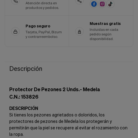
Atención directa en
Cookies de marketing
Estas
productos y pedidos.
cookies
son
Muestras gratis
utilizadas
Pago seguro
Incluidas en cada
para
Tarjeta, PayPal, Bizum
pedido según
enseñarte
y contrarreembolso.
disponibilidad.
anuncios
que
pueden
ser
interesantes
Descripción
basados
en
tus
costumbres
Protector De Pezones 2 Unds.- Medela
de
C.N.: 153826
navegación.
Guardar preferencias
DESCRIPCIÓN
Si tienes los pezones agrietados o doloridos, los
protectores de pezones de Medela los protegerán y
permitirán que la piel se recupere al evitar el rozamiento con
la ropa.