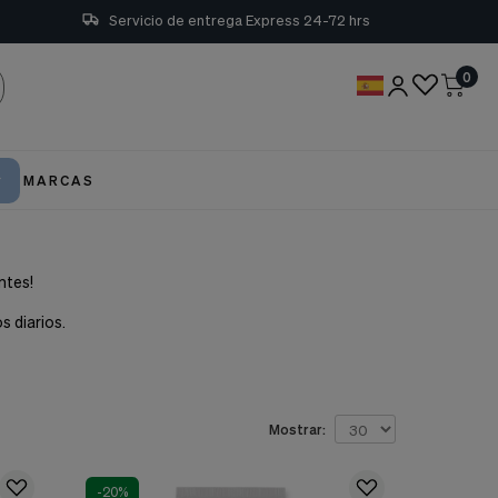
Servicio de entrega Express 24-72 hrs
0
MARCAS
ntes!
s diarios.
Mostrar:
-20%