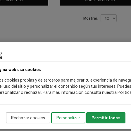
Mostrar:
ta con frecuencia?
arias como el frío, la contaminación y el estrés pueden afectar l
molestias, ¡no estás solo!
gina web usa cookies
ne: La Solución para Tu Piel
colaboración con dermatólogos, la gama Sensifine ofrece prod
os cookies propias y de terceros para mejorar tu experiencia de naveg
almar e hidratar tu piel.
 el uso del sitio y personalizar el contenido según tus intereses. Puede
ersonalizar o rechazar. Para más información consulta nuestra
Polític
 Sensifine?
robada
: Formulaciones científicamente respaldadas para reducir
turales:
Delicados con tu piel y el medio ambiente.
s:
Productos que absorben rápidamente sin dejar residuos.
Rechazar cookies
Personalizar
Permitir todas
les Sensibles:
Ideal para quienes buscan productos seguros y ef