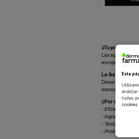
¿Tu piel se irri
Las agresiones di
enrojecimiento o 
Esta pá
La Gama Sensifi
Desarrollada en 
Utilizam
esenciales para c
analizar
todas, p
¿Por qué Elegir
cookies
.
- Eficacia Comp
- Ingredientes Na
- Texturas Ligera
- Probado en Pie