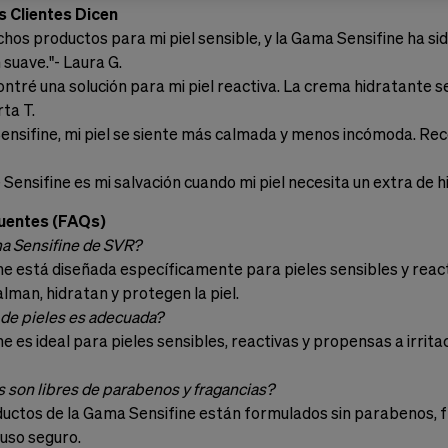
 Clientes Dicen
os productos para mi piel sensible, y la Gama Sensifine ha sido
n suave."- Laura G.
ntré una solución para mi piel reactiva. La crema hidratante s
ta T.
ensifine, mi piel se siente más calmada y menos incómoda. Re
 Sensifine es mi salvación cuando mi piel necesita un extra de h
uentes (FAQs)
ma Sensifine de SVR?
e está diseñada específicamente para pieles sensibles y react
lman, hidratan y protegen la piel.
 de pieles es adecuada?
e es ideal para pieles sensibles, reactivas y propensas a irri
s son libres de parabenos y fragancias?
ductos de la Gama Sensifine están formulados sin parabenos, fra
uso seguro.