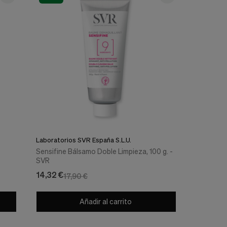
Laboratorios SVR España S.L.U.
Sensifine Bálsamo Doble Limpieza, 100 g. -
SVR
14,32 €
17,90 €
Añadir al carrito