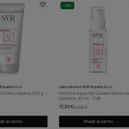
-20%
España S.L.U.
Laboratorios SVR España S.L.U.
 Doble Limpieza, 200 g. -
Sensifine Aqua-Gel Cuidado Refresca
Calmante, 40 ml. - SVR
17,20 €
21,50 €
ir al carrito
Añadir al carrito