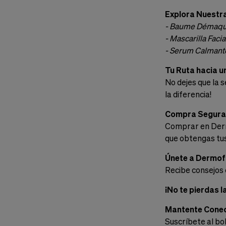
Explora Nuest
- Baume Démaquil
- Mascarilla Facia
- Serum Calmant
Tu Ruta hacia u
No dejes que la s
la diferencia!
Compra Segura 
Comprar en Derm
que obtengas tus
Únete a Dermo
Recibe consejos 
¡No te pierdas l
Mantente Cone
Suscríbete al bo