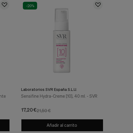
-20%
Laboratorios SVR España S.L.U.
nte
Sensifine Hydra-Creme [10], 40 ml. - SVR
17,20 €
21,50 €
Añadir al carrito