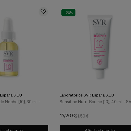
-20%
España S.L.U.
Laboratorios SVR España S.L.U.
de Noche [10], 30 ml. -
Sensifine Nutri-Baume [10], 40 ml. - S
17,20 €
21,50 €
ir al carrito
Añadir al carrito