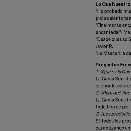
Lo Que Nuestros
"He probado much
piel se siente ta
"Finalmente enco
encantada!"- Mar
"Desde que uso S
Javier R.
"La Mascarilla de
Preguntas Frec
1. ¿Qué es la Ga
La Gama Sensifin
esenciales que ca
2. ¿Para qué tipo
La Gama Sensifin
todo tipo de piel.
3. ¿Los producto
Sí, todos los pro
garantizando un 