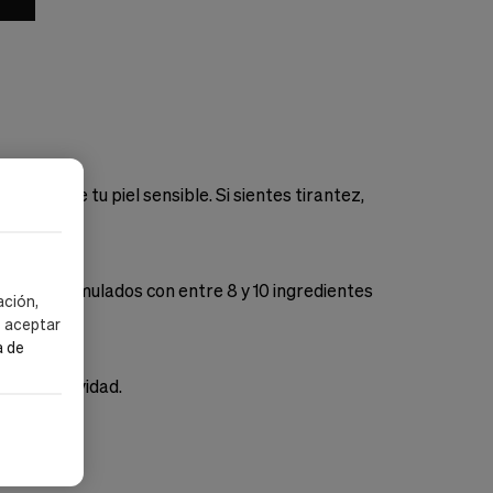
a salud de tu piel sensible. Si sientes tirantez,
uctos formulados con entre 8 y 10 ingredientes
ación,
s aceptar
a de
 la reactividad.
ectivos.