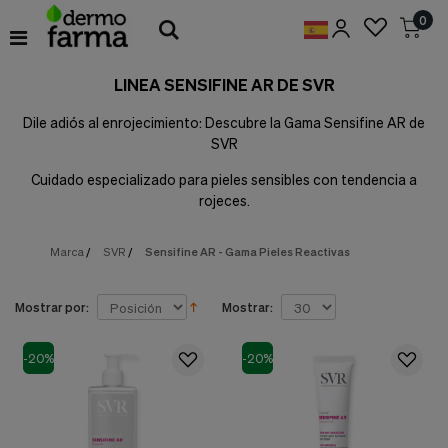
Preferencias
0
de
Cookies
LINEA SENSIFINE AR DE SVR
Cookies necesarias
Estas
Dile adiós al enrojecimiento: Descubre la Gama Sensifine AR de
cookies
SVR
son
esenciales
Cuidado especializado para pieles sensibles con tendencia a
para
proveerte
rojeces.
los
servicios
Marca
/
SVR
/
Sensifine AR - Gama Pieles Reactivas
disponibles
en
nuestra
web
Mostrar por:
Mostrar:
y
para
-20%
-20%
permitirte
utilizar
algunas
características
de