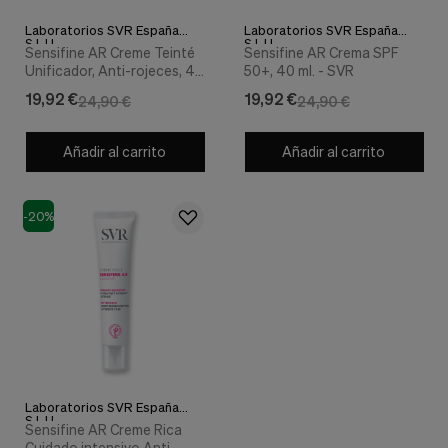
Cookies de marketing
Estas
Laboratorios SVR España
Laboratorios SVR España
S.L.U.
S.L.U.
cookies
Sensifine AR Creme Teinté
Sensifine AR Crema SPF
son
Unificador, Anti-rojeces, 40
50+, 40 ml. - SVR
utilizadas
ml. - SVR
19,92 €
19,92 €
para
24,90 €
24,90 €
enseñarte
anuncios
Añadir al carrito
Añadir al carrito
que
pueden
ser
interesantes
-20%
basados
en
tus
costumbres
de
navegación.
Guardar preferencias
Laboratorios SVR España
S.L.U.
Sensifine AR Creme Rica
Cuidado intensivo Anti-