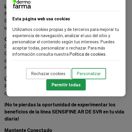
La piel tranquila es posible
No dejes que el enrojecimiento te detenga. Con la gama
Esta página web usa cookies
Sensifine AR de SVR, tendrás la solución perfecta para
una piel hermosa y saludable.
Utilizamos cookies propias y de terceros para mejorar tu
experiencia de navegación, analizar el uso del sitio y
Compra Segura y Conveniente
personalizar el contenido según tus intereses. Puedes
Comprar en Dermofarma es seguro y conveniente.
aceptar todas, personalizar o rechazar. Para más
Ofrecemos múltiples opciones de pago y un proceso de
información consulta nuestra
Política de cookies
.
compra fácil, para que obtengas tus productos de
manera rápida y sencilla.
Rechazar cookies
Personalizar
Únete a Dermofarma
Permitir todas
Recibe consejos exclusivos y ofertas especiales
directamente en tu correo. ¡Suscríbete ahora!
¡No te pierdas la oportunidad de experimentar los
beneficios de la línea SENSIFINE AR DE SVR en tu vida
diaria!
Mantente Conectado