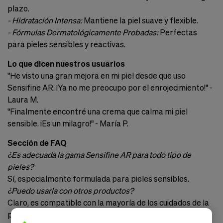
plazo.
- Hidratación Intensa:
Mantiene la piel suave y flexible.
- Fórmulas Dermatológicamente Probadas:
Perfectas
para pieles sensibles y reactivas.
Lo que dicen nuestros usuarios
"He visto una gran mejora en mi piel desde que uso
Sensifine AR. ¡Ya no me preocupo por el enrojecimiento!" -
Laura M.
"Finalmente encontré una crema que calma mi piel
sensible. ¡Es un milagro!" - María P.
Sección de FAQ
¿Es adecuada la gama Sensifine AR para todo tipo de
pieles?
Sí, especialmente formulada para pieles sensibles.
¿Puedo usarla con otros productos?
Claro, es compatible con la mayoría de los cuidados de la
piel.