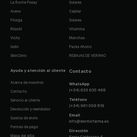
La Roche Posay
Solares
Avene
Capilar
Filorga
Solares
Rilastil
Vitamina
Vichy
Manchas
Isdin
Packs Ahorro
SkinClinic
REBAJAS DE VERANO
Ayuda y atención al cliente
Contacto
Acerca de nosotros
WhatsApp
(+34) 633 635 468
Contacto
Teléfono
Servicio al cliente
(+34) 961 059 819
Devolución y reembolso
Email
Gastos de envío
info@dermofarma.es
Formas de pago
Dirección
Mapa del sitio
Serra Calderona 4