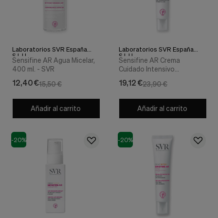
nuestra
web.
Cookies analíticas
Estas
cookies
Laboratorios SVR España
Laboratorios SVR España
son
S.L.U.
S.L.U.
utilizadas
Sensifine AR Agua Micelar,
Sensifine AR Crema
para
400 ml. - SVR
Cuidado Intensivo
recopilar
Antirrojeces , 40 ml. - SVR
12,40 €
19,12 €
15,50 €
23,90 €
información,
para
analizar
Añadir al carrito
Añadir al carrito
el
tráfico
y
la
-20%
-20%
forma
en
que
los
usuarios
utilizan
nuestra
web.