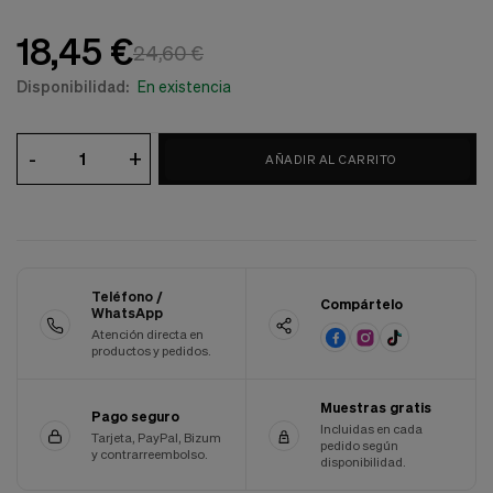
Cookies de marketing
Estas
18,45 €
cookies
24,60 €
son
Disponibilidad:
En existencia
utilizadas
para
enseñarte
anuncios
-
+
AÑADIR AL CARRITO
que
pueden
ser
interesantes
basados
en
tus
Teléfono /
Compártelo
costumbres
WhatsApp
de
Atención directa en
navegación.
productos y pedidos.
Guardar preferencias
Muestras gratis
Pago seguro
Incluidas en cada
Tarjeta, PayPal, Bizum
pedido según
y contrarreembolso.
disponibilidad.