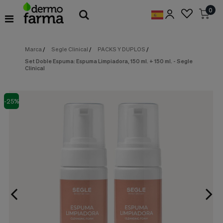
Preferencias
0
de
Cookies
Marca
/
Segle Clinical
/
PACKS Y DUPLOS
/
Cookies necesarias
Estas
Set Doble Espuma: Espuma Limpiadora, 150 ml. + 150 ml. - Segle
cookies
Clinical
son
esenciales
para
proveerte
-25%
los
servicios
disponibles
en
nuestra
web
y
para
permitirte
utilizar
algunas
características
de