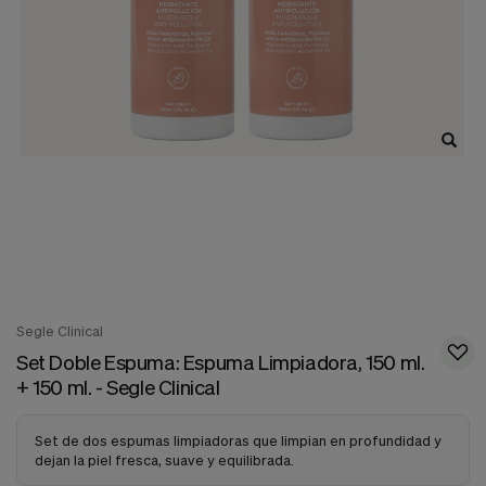
nuestra
web.
Cookies analíticas
Estas
cookies
son
utilizadas
para
recopilar
información,
para
analizar
el
tráfico
y
la
forma
Segle Clinical
en
Set Doble Espuma: Espuma Limpiadora, 150 ml.
que
+ 150 ml. - Segle Clinical
los
usuarios
utilizan
Set de dos espumas limpiadoras que limpian en profundidad y
nuestra
dejan la piel fresca, suave y equilibrada.
web.