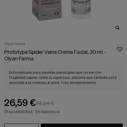
nuestra
web.
Cookies analíticas
Estas
cookies
son
utilizadas
para
Olyan Farma
recopilar
información,
Prototype Spider Veins Crema Facial, 30 ml. -
para
Olyan Farma
analizar
el
tráfico
Está indicado para aquellas patologías que cursan con
y
fragilidad capilar como la cuperosis, síntoma que también está
la
asociada a la rosácea, al acné, foto envejecimiento
forma
en
que
26,59 €
los
33,24 €
usuarios
utilizan
Disponibilidad:
En existencia
nuestra
web.