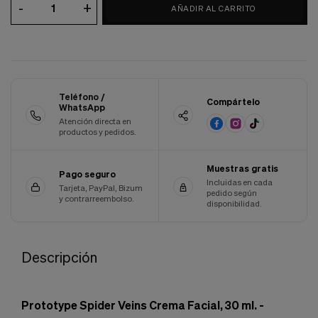
-
+
AÑADIR AL CARRITO
Cookies de marketing
Estas
cookies
son
utilizadas
para
enseñarte
anuncios
Teléfono /
Compártelo
WhatsApp
que
pueden
Atención directa en
productos y pedidos.
ser
interesantes
basados
Muestras gratis
en
Pago seguro
Incluidas en cada
tus
Tarjeta, PayPal, Bizum
pedido según
costumbres
y contrarreembolso.
disponibilidad.
de
navegación.
Guardar preferencias
Descripción
Prototype Spider Veins Crema Facial, 30 ml. -