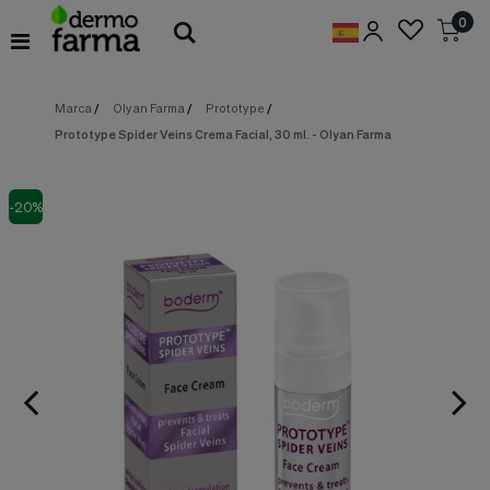
Preferencias
0
de
Cookies
Marca
/
Olyan Farma
/
Prototype
/
Cookies necesarias
Estas
Prototype Spider Veins Crema Facial, 30 ml. - Olyan Farma
cookies
son
esenciales
para
-20%
proveerte
los
servicios
disponibles
en
nuestra
web
y
para
permitirte
utilizar
algunas
características
de